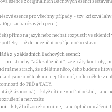
ová esence z originálních Bachových esencí sestave
.
sové esence pro všechny případy - tzv. krizová lahvi
v 10gr sacharózových perel).
iček) přímo na jazyk nebo nechat rozpustit ve sklenici
e potřeby - až do odeznění nepříjemného stavu.
kládá z 5 základních Bachových esencí:
á
- pro strachy "až k zbláznění", ze ztráty kontroly, pr
kud máme strach, že uděláme něco, čeho budeme litova
okud jsme myšlenkami nepřítomní, snílci někde v obl
ítomnosti do TEĎ a TADY.
natá
(žlázonosná) - když cítíme vnitřní neklid, jsme ne
ozrušení a nervozitu.
nní
- když hrůzou zkoprníme, jsme úplně omráčení, 