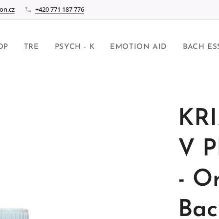
on.cz
+420 771 187 776
OP
TRE
PSYCH - K
EMOTION AID
BACH ES
KR
V P
- O
Bac