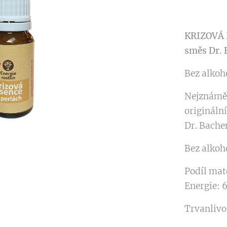
KRIZOVÁ 
směs Dr. 
Bez alkoho
Nejznáměj
origináln
Dr. Bache
Bez alkoh
Podíl mat
Energie: 6
Trvanlivos