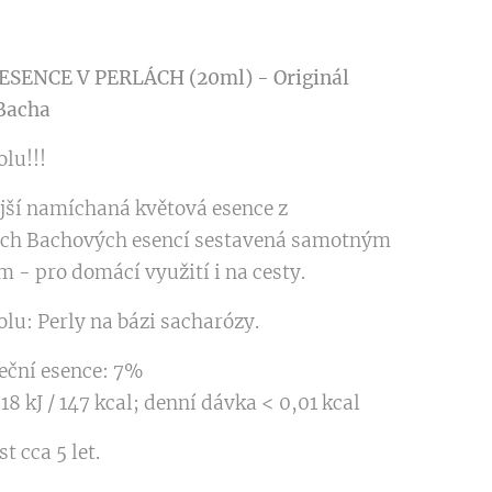
ESENCE V PERLÁCH (20ml) - Originál
Bacha
lu!!!
ší namíchaná květová esence z
ích Bachových esencí sestavená samotným
m - pro domácí využití i na cesty.
olu: Perly na bázi sacharózy.
eční esence: 7%
18 kJ / 147 kcal; denní dávka < 0,01 kcal
t cca 5 let.