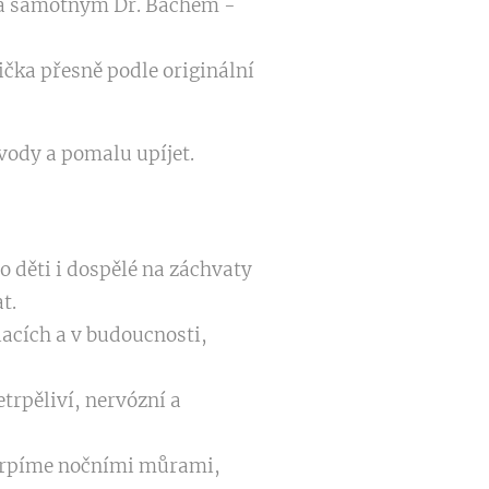
ná samotným Dr. Bachem -
čka přesně podle originální
 vody a pomalu upíjet.
o děti i dospělé na záchvaty
t.
acích a v budoucnosti,
trpěliví, nervózní a
trpíme nočními můrami,