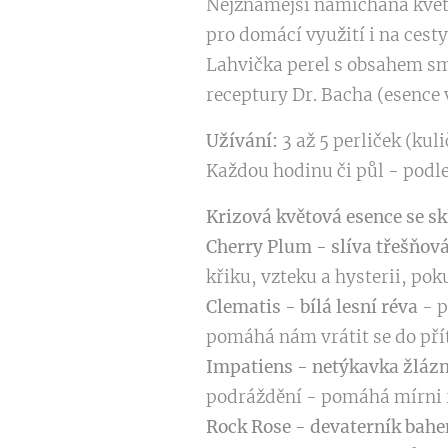
Nejznámější namíchaná květ
pro domácí využití i na cesty
Lahvička perel s obsahem smě
receptury Dr. Bacha (esence 
Užívání:
3 až 5 perliček (kul
Každou hodinu či půl - podl
Krizová květová esence se s
Cherry Plum - slíva třešňov
křiku, vzteku a hysterii, po
Clematis - bílá lesní réva
- p
pomáhá nám vrátit se do př
Impatiens - netýkavka žláz
podráždění - pomáhá mírni r
Rock Rose - devaterník bahe