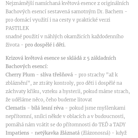
Nejznámější namíchaná květová esence z originálních
Bachových esencí sestavená samotným Dr. Bachem -
pro domácí využití i na cesty v praktické verzi
PASTILEK
snadné použití v náhlých okamžicích každodenního
života -
pro dospělé i děti.
Krizová květová esence se skládá z 5 základních
Bachových esencí:
Cherry Plum - slíva třešňová
- pro strachy "až k
zbláznění", ze ztráty kontroly, pro děti i dospělé na
záchvaty křiku, vzteku a hysterii, pokud máme strach,
že uděláme něco, čeho budeme litovat
Clematis - bílá lesní réva
- pokud jsme myšlenkami
nepřítomní, snílci někde v oblacích a v budoucnosti,
pomáhá nám vrátit se do přítomnosti do TEĎ a TADY
Impatiens - netýkavka žláznatá
(žlázonosná) - když