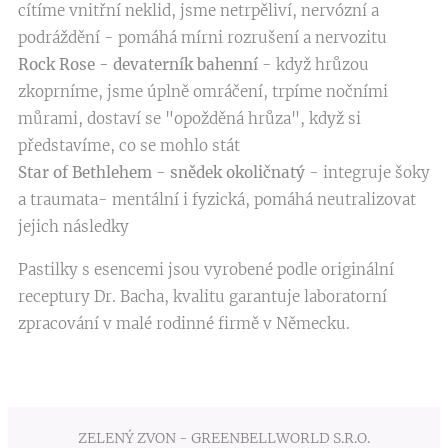
cítíme vnitřní neklid, jsme netrpěliví, nervózní a
podráždění - pomáhá mírni rozrušení a nervozitu
Rock Rose - devaterník bahenní
- když hrůzou
zkoprníme, jsme úplně omráčení, trpíme nočními
můrami, dostaví se "opožděná hrůza", když si
představíme, co se mohlo stát
Star of Bethlehem - snědek okoličnatý
- integruje šoky
a traumata- mentální i fyzická, pomáhá neutralizovat
jejich následky
Pastilky s esencemi jsou vyrobené podle originální
receptury Dr. Bacha, kvalitu garantuje laboratorní
zpracování v malé rodinné firmě v Německu.
ZELENÝ ZVON - GREENBELLWORLD S.R.O.