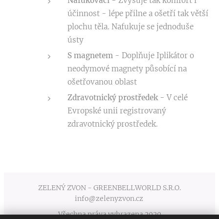
Nafukovací -
Zvyšuje tak komfort i
účinnost - lépe přilne a ošetří tak větší
plochu těla. Nafukuje se jednoduše
ústy
S magnetem
- Doplňuje Iplikátor o
neodymové magnety působící na
ošetřovanou oblast
Zdravotnický prostředek -
V celé
Evropské unii registrovaný
zdravotnický prostředek.
ZELENÝ ZVON - GREENBELLWORLD S.R.O.
info@zelenyzvon.cz
Všechna práva vyhrazena 2020