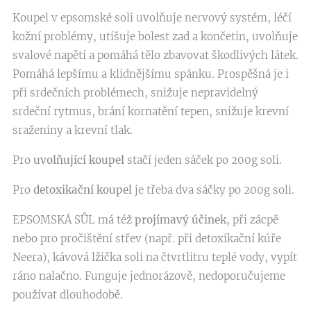
Koupel v epsomské soli uvolňuje nervový systém, léčí
kožní problémy, utišuje bolest zad a končetin, uvolňuje
svalové napětí a pomáhá tělo zbavovat škodlivých látek.
Pomáhá lepšímu a klidnějšímu spánku. Prospěšná je i
při srdečních problémech, snižuje nepravidelný
srdeční rytmus, brání kornatění tepen, snižuje krevní
sraženiny a krevní tlak.
Pro
uvolňující koupel
stačí jeden sáček po 200g soli.
Pro
detoxikační koupel
je třeba dva sáčky po 200g soli.
EPSOMSKÁ SŮL má též
projímavý účinek
, při zácpě
nebo pro pročištění střev (např. při detoxikační kúře
Neera), kávová lžička soli na čtvrtlitru teplé vody, vypít
ráno nalačno. Funguje jednorázově, nedoporučujeme
používat dlouhodobě.