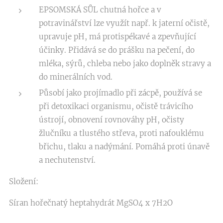
EPSOMSKÁ SŮL chutná hořce a v
potravinářství lze využít např. k jaterní očistě,
upravuje pH, má protispékavé a zpevňující
účinky. Přidává se do prášku na pečení, do
mléka, sýrů, chleba nebo jako doplněk stravy a
do minerálních vod.
Působí jako projímadlo při zácpě, používá se
při detoxikaci organismu, očistě trávicího
ústrojí, obnovení rovnováhy pH, očisty
žlučníku a tlustého střeva, proti nafouklému
břichu, tlaku a nadýmání. Pomáhá proti únavě
a nechutenství.
Složení:
Síran hořečnatý heptahydrát MgSO4 x 7H2O