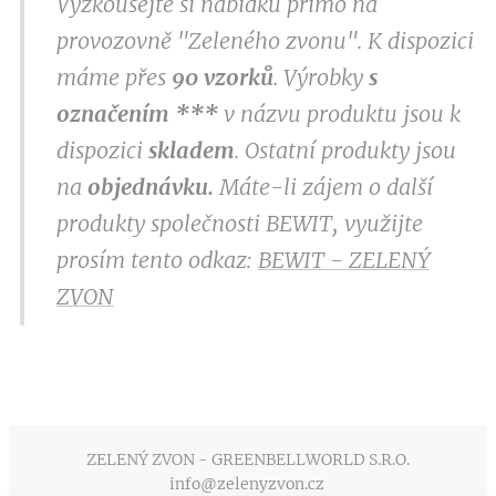
Vyzkoušejte si nabídku přímo na
provozovně "Zeleného zvonu". K dispozici
máme přes
9
0 vzorků
. Výrobky
s
označením
***
v
názvu produktu jsou k
dispozici
skladem
. Ostatní produkty jsou
na
objednávku.
Máte-li zájem o další
produkty společnosti BEWIT, využijte
prosím tento odkaz:
BEWIT - ZELENÝ
ZVON
ZELENÝ ZVON - GREENBELLWORLD S.R.O.
info@zelenyzvon.cz