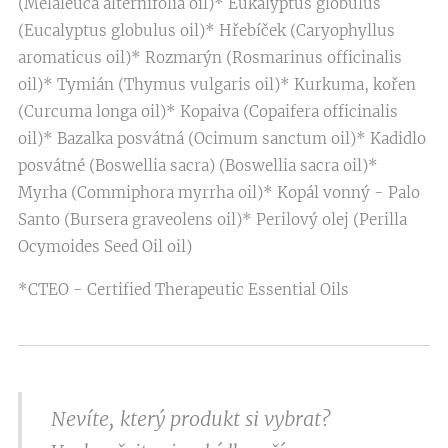
(Melaleuca alternifolia oil)* Eukalyptus globulus
(Eucalyptus globulus oil)* Hřebíček (Caryophyllus
aromaticus oil)* Rozmarýn (Rosmarinus officinalis
oil)* Tymián (Thymus vulgaris oil)* Kurkuma, kořen
(Curcuma longa oil)* Kopaiva (Copaifera officinalis
oil)* Bazalka posvátná (Ocimum sanctum oil)* Kadidlo
posvátné (Boswellia sacra) (Boswellia sacra oil)*
Myrha (Commiphora myrrha oil)* Kopál vonný - Palo
Santo (Bursera graveolens oil)* Perilový olej (Perilla
Ocymoides Seed Oil oil)
*CTEO - Certified Therapeutic Essential Oils
Nevíte, který produkt si vybrat?