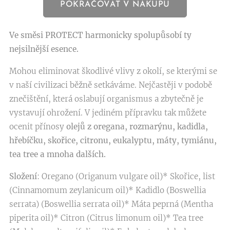
POKRAČOVAT V NÁKUPU
Ve směsi PROTECT harmonicky spolupůsobí ty
nejsilnější esence.
Mohou eliminovat škodlivé vlivy z okolí, se kterými se
v naší civilizaci běžně setkáváme. Nejčastěji v podobě
znečištění, která oslabují organismus a zbytečně je
vystavují ohrožení. V jediném přípravku tak můžete
ocenit přínosy
olejů z oregana, rozmarýnu, kadidla,
hřebíčku, skořice, citronu, eukalyptu, máty, tymiánu,
tea tree a mnoha dalších.
Složení
: Oregano (Origanum vulgare oil)* Skořice, list
(Cinnamomum zeylanicum oil)* Kadidlo (Boswellia
serrata) (Boswellia serrata oil)* Máta peprná (Mentha
piperita oil)* Citron (Citrus limonum oil)* Tea tree