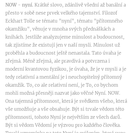
NOW - nyní.
Krátké slovo, zdánlivě všední až banální a
přesto v sobě nese prvek velkého tajemství. Filozof
Eckhart Tolle se tématu "nyní", tématu "přítomného
okamžiku", věnuje v mnoha svých přednáškách a
knihách. Jestliže analyzujeme minulost a budoucnost,
tak zjistíme že existují jen v naší mysli. Minulost už
proběhla a budoucnost ještě nenastala. Tato úvaha je
zřejmá. Méně zřejmá, ale pravdivá a potvrzena i
moderní kvantovou fyzikou, je úvaha, že je v mysli a je
tedy relativní a mentální je i neuchopitelný přítomný
okamžik. To, co ale relativní není, je To, co bychom
mohli možná přesněji nazvat jako věčné Nyní. NOW.
Ona tajemná přítomnost, která je svědkem všeho, která
vše umožňuje a vše obsahuje. Být si trvale vědom této
přítomnosti, tohoto Nyní je největším ze všech darů.
Být si vědom Vědomí je výzvou pro každého člověka.