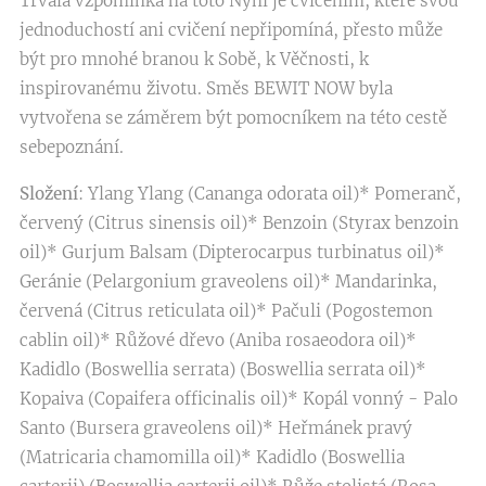
Trvalá vzpomínka na toto Nyní je cvičením, které svou
jednoduchostí ani cvičení nepřipomíná, přesto může
být pro mnohé branou k Sobě, k Věčnosti, k
inspirovanému životu. Směs BEWIT NOW byla
vytvořena se záměrem být pomocníkem na této cestě
sebepoznání.
Složení
: Ylang Ylang (Cananga odorata oil)* Pomeranč,
červený (Citrus sinensis oil)* Benzoin (Styrax benzoin
oil)* Gurjum Balsam (Dipterocarpus turbinatus oil)*
Geránie (Pelargonium graveolens oil)* Mandarinka,
červená (Citrus reticulata oil)* Pačuli (Pogostemon
cablin oil)* Růžové dřevo (Aniba rosaeodora oil)*
Kadidlo (Boswellia serrata) (Boswellia serrata oil)*
Kopaiva (Copaifera officinalis oil)* Kopál vonný - Palo
Santo (Bursera graveolens oil)* Heřmánek pravý
(Matricaria chamomilla oil)* Kadidlo (Boswellia