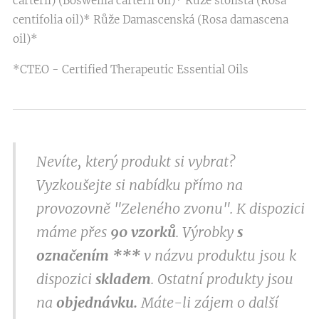
carterii) (Boswellia carterii oil)* Růže stolistá (Rosa
centifolia oil)* Růže Damascenská (Rosa damascena
oil)*
*CTEO - Certified Therapeutic Essential Oils
Nevíte, který produkt si vybrat?
Vyzkoušejte si nabídku přímo na
provozovně "Zeleného zvonu". K dispozici
máme přes
9
0 vzorků
. Výrobky
s
označením
***
v
názvu produktu jsou k
dispozici
skladem
. Ostatní produkty jsou
na
objednávku.
Máte-li zájem o další