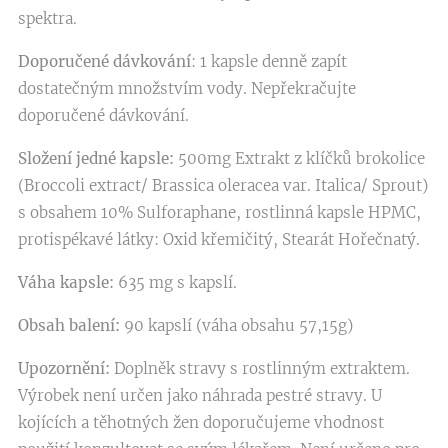
spektra.
Doporučené dávkování
: 1 kapsle denně zapít
dostatečným množstvím vody. Nepřekračujte
doporučené dávkování.
Složení jedné kapsle:
500mg Extrakt z klíčků brokolice
(Broccoli extract/ Brassica oleracea var. Italica/ Sprout)
s obsahem 10% Sulforaphane, rostlinná kapsle HPMC,
protispékavé látky: Oxid křemičitý, Stearát Hořečnatý.
Váha kapsle:
635 mg s kapslí.
Obsah balení:
90 kapslí (váha obsahu 57,15g)
Upozornění:
Doplněk stravy s rostlinným extraktem.
Výrobek není určen jako náhrada pestré stravy. U
kojících a těhotných žen doporučujeme vhodnost