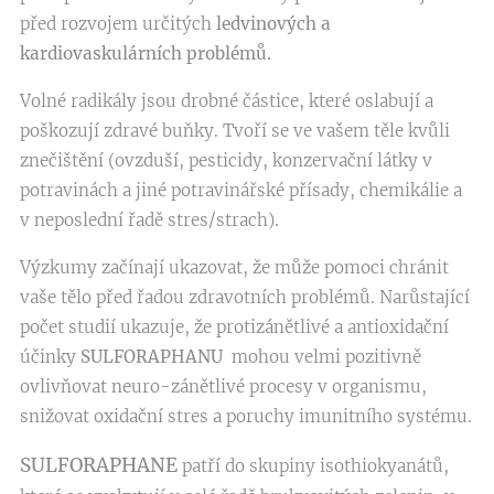
před rozvojem určitých
ledvinových a
kardiovaskulárních problémů.
Volné radikály jsou drobné částice, které oslabují a
poškozují zdravé buňky. Tvoří se ve vašem těle kvůli
znečištění (ovzduší, pesticidy, konzervační látky v
potravinách a jiné potravinářské přísady, chemikálie a
v neposlední řadě stres/strach).
Výzkumy začínají ukazovat, že může pomoci chránit
vaše tělo před řadou zdravotních problémů. Narůstající
počet studií ukazuje, že protizánětlivé a antioxidační
účinky
SULFORAPHANU
mohou velmi pozitivně
ovlivňovat neuro-zánětlivé procesy v organismu,
snižovat oxidační stres a poruchy imunitního systému.
SULFORAPHANE
patří do skupiny isothiokyanátů,