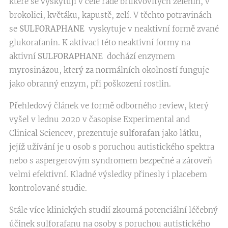
které se vyskytují v celé řadě brukvovitých zelenin, v
brokolici, květáku, kapustě, zelí. V těchto potravinách
se
SULFORAPHANE
vyskytuje v neaktivní formě zvané
glukorafanin. K aktivaci této neaktivní formy na
aktivní
SULFORAPHANE
dochází enzymem
myrosinázou, který za normálních okolností funguje
jako obranný enzym, při poškození rostlin.
Přehledový článek ve formě odborného review, který
vyšel v lednu 2020 v časopise Experimental and
Clinical Sciencev, prezentuje
sulforafan
jako látku,
jejíž užívání je u osob s poruchou autistického spektra
nebo s aspergerovým syndromem bezpečné a zároveň
velmi efektivní. Kladné výsledky přinesly i placebem
kontrolované studie.
Stále více klinických studií zkoumá potenciální léčebný
účinek sulforafanu na osoby s poruchou autistického