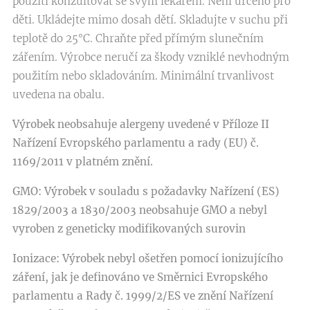
použití konzultovat se svým lékařem. Není určeno pro
děti. Ukládejte mimo dosah dětí. Skladujte v suchu při
teplotě do 25°C. Chraňte před přímým slunečním
zářením. Výrobce neručí za škody vzniklé nevhodným
použitím nebo skladováním. Minimální trvanlivost
uvedena na obalu.
Výrobek neobsahuje alergeny uvedené v Příloze II
Nařízení Evropského parlamentu a rady (EU) č.
1169/2011 v platném znění.
GMO:
Výrobek v souladu s požadavky Nařízení (ES)
1829/2003 a 1830/2003 neobsahuje GMO a nebyl
vyroben z geneticky modifikovaných surovin
Ionizace:
Výrobek nebyl ošetřen pomocí ionizujícího
záření, jak je definováno ve Směrnici Evropského
parlamentu a Rady č. 1999/2/ES ve znění Nařízení