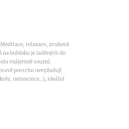
 Meditace, relaxace, zvuková
ů na bubínku je laděných do
polu vzájemně souzní.
 úpravě povrchu nevyžadují
oly, nemocnice...), ideální