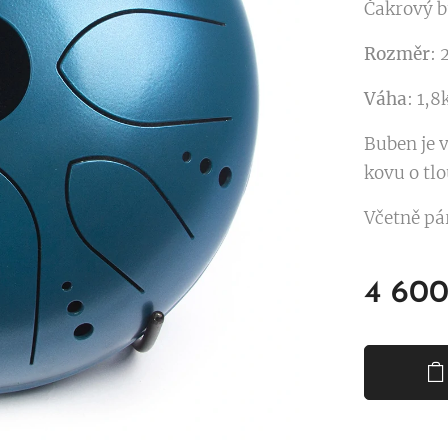
Čakrový b
Rozměr
:
Váha
: 1,8
Buben je 
kovu o tl
Včetně pá
4 600