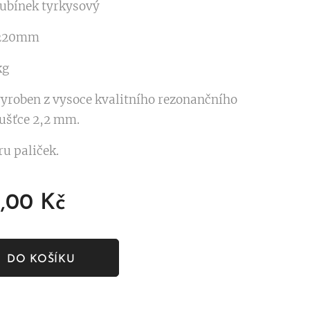
ubínek tyrkysový
 220mm
kg
vyroben z vysoce kvalitního rezonančního
oušťce 2,2 mm.
ru paliček.
,00
Kč
DO KOŠÍKU