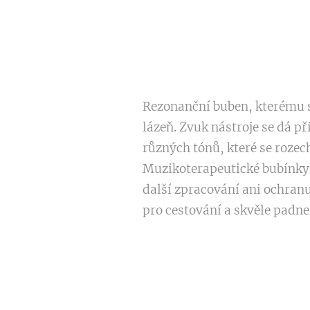
Rezonanční buben, kterému s
lázeň. Zvuk nástroje se dá p
různých tónů, které se rozec
Muzikoterapeutické bubínky j
další zpracování ani ochranu.
pro cestování a skvěle padn