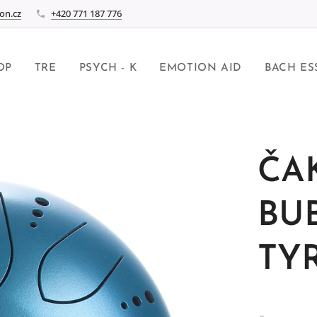
on.cz
+420 771 187 776
OP
TRE
PSYCH - K
EMOTION AID
BACH ES
ČA
BU
TY