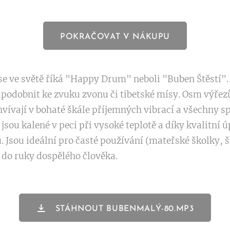
POKRAČOVAT V NÁKUPU
e ve světě říká "Happy Drum" neboli "Buben Štěstí".
řipodobnit ke zvuku zvonu či tibetské mísy. Osm výřez
hvívají v bohaté škále příjemných vibrací a všechny s
sou kalené v peci při vysoké teplotě a díky kvalitní
 Jsou ideální pro časté používání (mateřské školky, šk
e do ruky dospělého člověka.
STÁHNOUT BUBENMALÝ-80.MP3