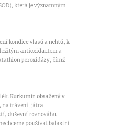
(SOD), která je významným
ení kondice vlasů a nehtů, k
důležitým antioxidantem a
utathion peroxidázy
, čímž
lék.
Kurkumin obsažený v
, na trávení, játra,
tí, duševní rovnováhu.
 nechceme používat balastní