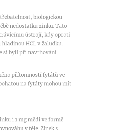
třebatelnost, biologickou
éčbě nedostatku zinku
. Tato
trávicímu ústrojí
, kdy oproti
ou hladinou HCL v žaludku.
 si byli při navrhování
něno přítomností fytátů ve
vu bohatou na fytáty mohou mít
inku i
1 mg mědi ve formě
ovnováhu v těle
. Zinek s