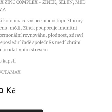
 ZINC COMPLEX - ZINEK, SELEN, MĚĎ
MA
ká kombinace
vysoce biodostupné formy
lenu, mědi
, Zinek
podporuje imunitní
ormonální rovnováhu, plodnost, zdraví
neposlední řadě
společně s mědí
chrání
d oxidativním stresem
0 kapslí
 VOTAMAX
0
Kč