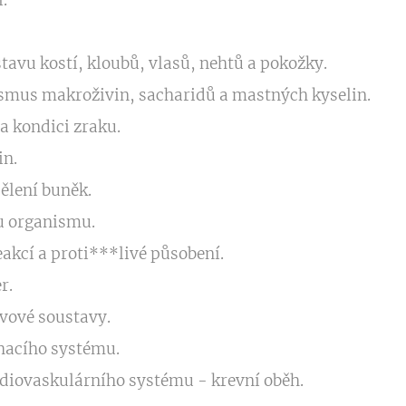
.
avu kostí, kloubů, vlasů, nehtů a pokožky.
mus makroživin, sacharidů a mastných kyselin.
a kondici zraku.
in.
dělení buněk.
u organismu.
akcí a proti***livé působení.
r.
vové soustavy.
hacího systému.
diovaskulárního systému - krevní oběh.