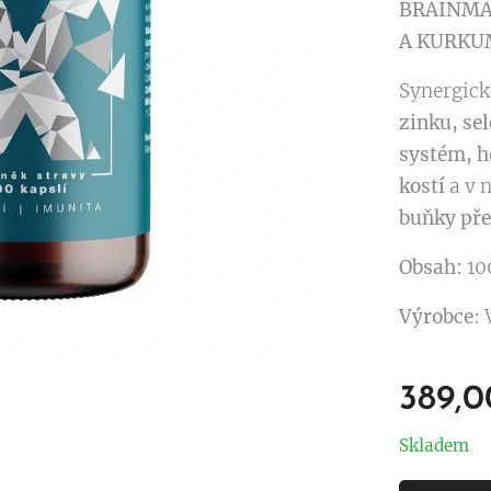
BRAINMAX
A KURKU
Synergic
zinku, se
systém, h
kostí
a v 
buňky pře
Obsah:
10
Výrobce
:
389,0
Skladem