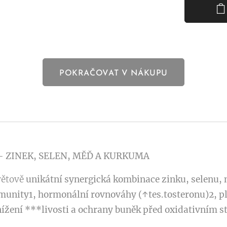
POKRAČOVAT V NÁKUPU
 ZINEK, SELEN, MĚĎ A KURKUMA
větově
unikátní synergická kombinace zinku, selenu,
munity1, hormonální rovnováhy (↑tes.tosteronu)2, pl
nížení ***livosti a ochrany buněk před oxidativním 