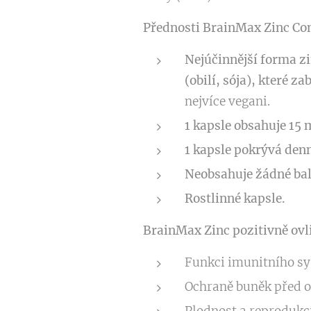
Přednosti BrainMax Zinc Co
Nejúčinnější forma zi
(obilí, sója), které z
nejvíce vegani.
1 kapsle obsahuje 15
1 kapsle pokrývá denn
Neobsahuje žádné bala
Rostlinné kapsle.
BrainMax Zinc pozitivně ovl
Funkci imunitního s
Ochraně buněk před o