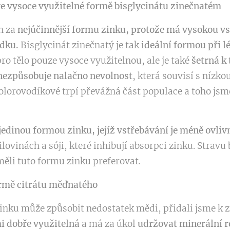
e vysoce využitelné formě bisglycinátu zinečnatém
n za
nejúčinnější formu zinku, protože má vysokou vs
udku.
Bisglycinát zinečnatý je tak
ideální formou při l
ro tělo pouze vysoce využitelnou, ale je také
šetrná k 
nezpůsobuje nalačno nevolnost
, která souvisí s nízk
lorovodíkové trpí převážná část populace a toho jsme
jedinou formou zinku, jejíž vstřebávání je méně ovliv
bilovinách a sóji, které inhibují absorpci zinku. Stra
měli tuto formu zinku preferovat.
ormě citrátu měďnatého
inku může způsobit nedostatek mědi, přidali jsme k z
mi dobře využitelná
a má za úkol
udržovat minerální r