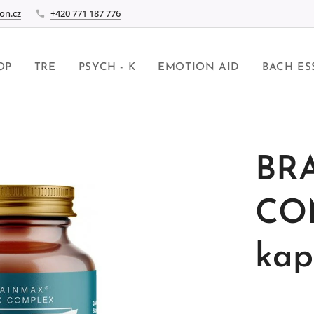
on.cz
+420 771 187 776
OP
TRE
PSYCH - K
EMOTION AID
BACH ES
BR
CO
kaps