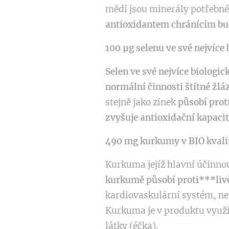
mědí jsou minerály potřebn
antioxidantem chránícím bu
100 µg selenu ve své nejvíce
Selen ve své nejvíce biologi
normální činnosti štítné žl
stejně jako zinek
působí prot
zvyšuje antioxidační kapaci
490 mg kurkumy v BIO kvali
Kurkuma jejíž hlavní účinno
kurkumě působí proti***liv
kardiovaskulární systém, ne
Kurkuma je v produktu využi
látky (éčka).