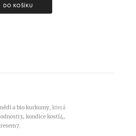
DO KOŠÍKU
 mědi a bio kurkumy
, která
odnosti3, kondice kostí4,
stresem7
.