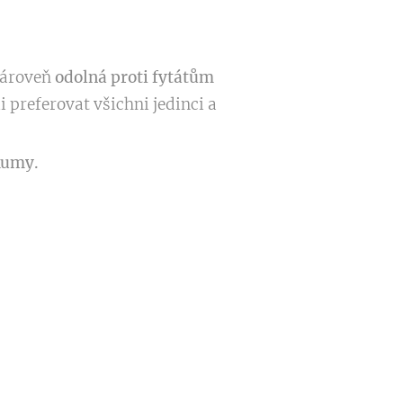
ároveň
odolná proti fytátům
 preferovat všichni jedinci a
kumy.