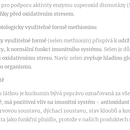
é pro podporu aktivity enzymu superoxid dismutázy 
ňky před oxidativním stresem
.
 biologicky využitelné formě methioninu
cky využitelné formě
(selen methionin) přispívá k
udrž
ázy, k normální funkci imunitního systému
. Selen je 
i oxidativnímu stresu
. Navíc selen
zvyšuje hladinu gl
tu organismu
.
tě
u látkou je kurkumin bývá poprávu označovaná za vše
ě
,
má
pozitivní vliv na imunitní systém - antioxidant
rvovou soustavu, dýchací soustavu, stav kloubů a kos
ta jako funkční plnidlo, protože v našich produktech