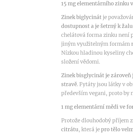
15 mg elementárního zinku v
Zinek biglycinát
je považová
dostupnost a je šetrný k žal
chelátová forma zinku není p
jiným využitelným formám
Nízkou hladinou kyseliny cho
složení vědomi.
Zinek bisglycinát
je zároveň 
stravě
. Fytáty jsou látky v o
především vegani, proto by 
1 mg elementární mědi ve f
Protože dlouhodobý příjem z
citrátu
, která je
pro tělo vel