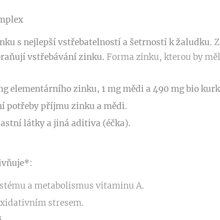
mplex
nku s nejlepší vstřebatelností a šetrností k žaludku.
Z
abraňují vstřebávání zinku.
Forma zinku, kterou by měli
 mg elementárního zinku, 1 mg mědi a 490 mg bio kur
í potřeby příjmu zinku a mědi.
stní látky a jiná aditiva (éčka).
ivňuje*:
ystému a metabolismus vitaminu A.
xidativním stresem.