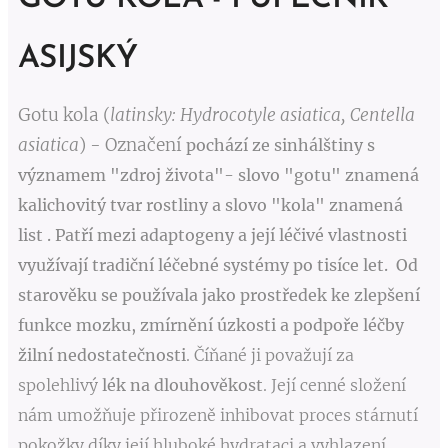
ASIJSKÝ
Gotu kola (
latinsky: Hydrocotyle asiatica, Centella
asiatica
) - Označení
pochází ze sinhálštiny
s
významem "zdroj života"
- slovo "gotu" znamená
kalichovitý tvar rostliny a slovo "kola" znamená
list . Patří mezi adaptogeny a její léčivé vlastnosti
využívají tradiční léčebné systémy po tisíce let. Od
starověku
se používala jako prostředek ke zlepšení
funkce mozku, zmírnění úzkosti a podpoře léčby
žilní nedostatečnosti
.
Číňané ji považují za
spolehlivý
lék na dlouhověkost
. Její cenné složení
nám umožňuje přirozeně inhibovat proces stárnutí
pokožky díky její hluboké hydrataci a vyhlazení