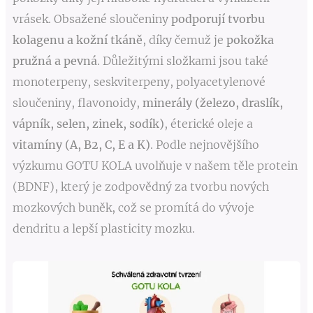
vrásek. Obsažené s
loučeniny
podporují tvorbu
kolagenu a kožní tkáně
, díky čemuž je
pokožka
pružná a pevná
. Důležitými složkami jsou také
monoterpeny, seskviterpeny, polyacetylenové
sloučeniny, flavonoidy,
minerály (železo, draslík,
vápník, selen, zinek, sodík)
, éterické oleje a
vitamíny (A, B2, C, E a K)
. Podle nejnovějšího
výzkumu GOTU KOLA uvolňuje v našem těle protein
(BDNF), který je zodpovědný za tvorbu nových
mozkových buněk, což se promítá do vývoje
dendritu a lepší plasticity mozku.