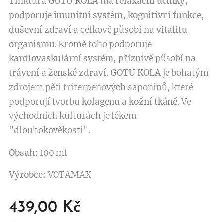
Tinktura
GOTU KOLA
má
relaxační účinky,
podporuje imunitní systém, kognitivní funkce,
duševní zdraví
a celkově působí na
vitalitu
organismu
. Kromě toho podporuje
kardiovaskulární systém,
příznivě působí na
trávení
a
ženské zdraví. GOTU KOLA
je bohatým
zdrojem pěti triterpenových saponinů, které
podporují tvorbu
kolagenu
a
kožní tkáně
. Ve
východních kulturách je lékem
"dlouhokověkosti".
Obsah:
100 ml
Výrobce
: VOTAMAX
439,00
Kč