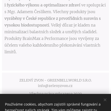
i fyzického výkonu a optimalizace zdraví
ve spolupráci
s Mgr. Adamem Česlíkem. Všechny produkty jsou
vyráběny v České republice z prvotřídních surovin s
vysokou biodostupností
. Velký důraz je kladen na
minimalizaci balastních složek a umělých sladidel.
Produkty BrainMax a Performance jsou vyvíjeny za
účelem vašeho každodenního překonávání vlastních
limitů.
ZELENÝ ZVON - GREENBELLWORLD S.R.O.
info@zelenyzvon.cz
Všechna práva vyhrazena 2020
Používáme cookies, abychom zajistili správné fungování a
Obchodní podmínky
Cookies
bezpečnost našich stránek. Tím vám můžeme zajistit tu