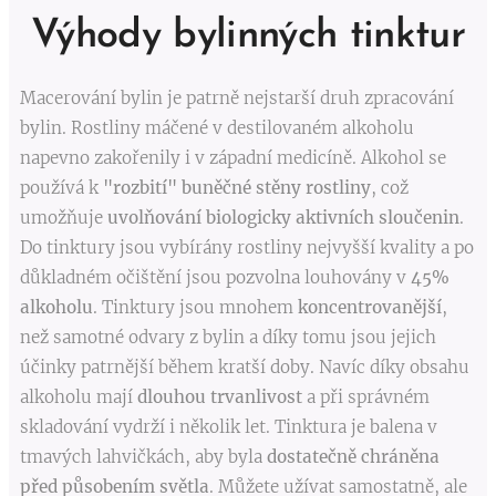
Výhody bylinných tinktur
Macerování bylin je patrně nejstarší druh zpracování
bylin. Rostliny máčené v destilovaném alkoholu
napevno zakořenily i v západní medicíně. Alkohol se
používá k
"rozbití" buněčné stěny rostliny
, což
umožňuje
uvolňování biologicky aktivních sloučenin
.
Do tinktury jsou vybírány rostliny nejvyšší kvality a po
důkladném očištění jsou pozvolna louhovány v
45
%
alkoholu
. Tinktury jsou mnohem
koncentrovanější
,
než samotné odvary z bylin a díky tomu jsou jejich
účinky patrnější během kratší doby. Navíc díky obsahu
alkoholu mají
dlouhou trvanlivost
a při správném
skladování vydrží i několik let. Tinktura je balena v
tmavých lahvičkách, aby byla
dostatečně chráněna
před působením světla
. Můžete užívat samostatně, ale