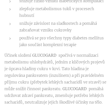
snižuje riziko vzniku diabetických komplikací
zlepšuje metabolismus tuků v procesech
hubnutí
snižuje závislost na sladkostech a pomáhá
zabraňovat vzniku cukrovky
používá se pro všechny typy diabetes mellitus
jako součást komplexní terapie
Účinek složení
GLUCOGARD
spočívá v normalizaci
metabolismu uhlohydrátů, jedním z klíčových projevů
je úprava hladiny cukru v krvi. Tato hladina je
regulována pankreatem (inzulínem) a při pravidelném
příjmu cukru (přebytek lehkých sacharidů ve stravě) se
může snížit činnost pankreatu.
GLUCOGARD
pomáhá
udržovat zdraví pankreatu, zmenšuje potřebu lehkých
sacharidů, neutralizuje jejich škodlivé účinky na tělo.