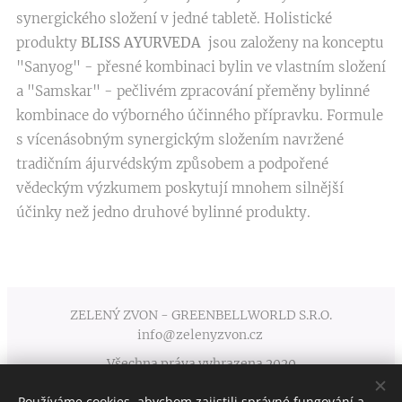
synergického složení v jedné tabletě. Holistické
produkty
BLISS AYURVEDA
jsou založeny na konceptu
"Sanyog" - přesné kombinaci bylin ve vlastním složení
a "Samskar" - pečlivém zpracování přeměny bylinné
kombinace do výborného účinného přípravku. Formule
s vícenásobným synergickým složením navržené
tradičním ájurvédským způsobem a podpořené
vědeckým výzkumem poskytují mnohem silnější
účinky než jedno druhové bylinné produkty.
ZELENÝ ZVON - GREENBELLWORLD S.R.O.
info@zelenyzvon.cz
Všechna práva vyhrazena 2020
Používáme cookies, abychom zajistili správné fungování a