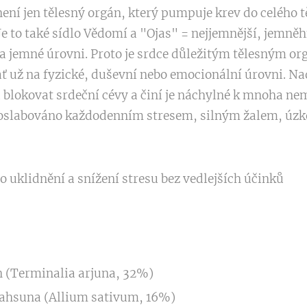
ení jen tělesný orgán, který pumpuje krev do celého tě
. Je to také sídlo Vědomí a "Ojas" = nejjemnější, jemně
na jemné úrovni. Proto je srdce důležitým tělesným or
ť už na fyzické, duševní nebo emocionální úrovni. Na
u blokovat srdeční cévy a činí je náchylné k mnoha n
 oslabováno každodenním stresem, silným žalem, úzk
o uklidnění a snížení stresu bez vedlejších účinků
n (Terminalia arjuna, 32%)
ahsuna (Allium sativum, 16%)