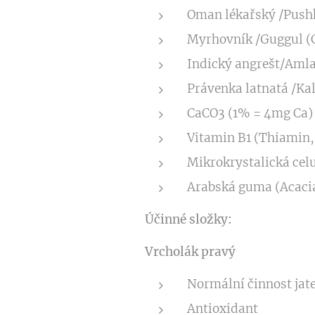
Oman lékařský /Pushk
Myrhovník /Guggul 
Indický angrešt/Amla
Právenka latnatá /Ka
CaCO3 (1% = 4mg Ca)
Vitamin B1 (Thiamin
Mikrokrystalická cel
Arabská guma (Acacia
Účinné složky:
Vrcholák pravý
Normální činnost jater
Antioxidant