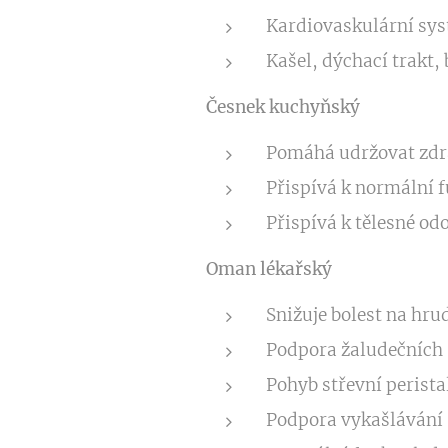
Kardiovaskulární sy
Kašel, dýchací trakt, 
Česnek kuchyňský
Pomáhá udržovat zdra
Přispívá k normální 
Přispívá k tělesné od
Oman lékařský
Snižuje bolest na hru
Podpora žaludečních 
Pohyb střevní perista
Podpora vykašlávání