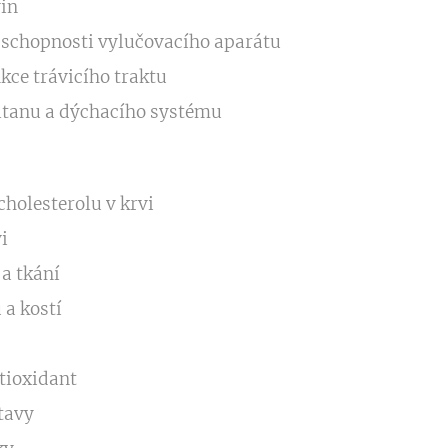
in
 schopnosti vylučovacího aparátu
kce trávicího traktu
ltanu a dýchacího systému
holesterolu v krvi
i
 a tkání
 a kostí
tioxidant
tavy