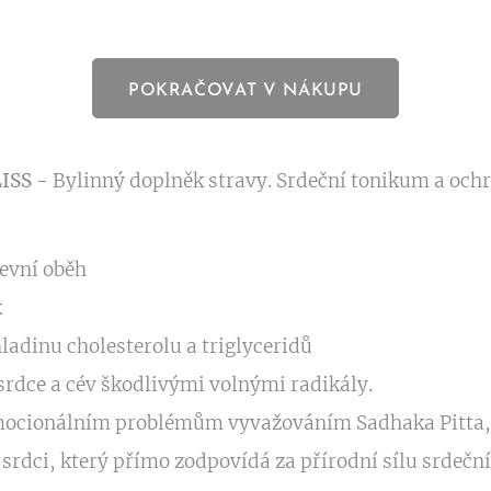
POKRAČOVAT V NÁKUPU
ISS -
Bylinný doplněk stravy. Srdeční tonikum a och
evní oběh
k
adinu cholesterolu a triglyceridů
srdce a cév škodlivými volnými radikály.
 emocionálním problémům vyvažováním Sadhaka Pitta,
srdci, který přímo zodpovídá za přírodní sílu srdeční