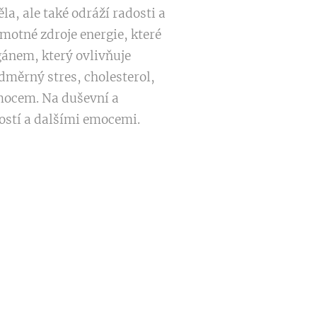
la, ale také odráží radosti a
hmotné zdroje energie, které
gánem, který ovlivňuje
dměrný stres, cholesterol,
emocem. Na duševní a
ostí a dalšími emocemi.