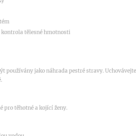
ky
stém
 kontrola tělesné hmotnosti
ýt používány jako náhrada pestré stravy. Uchovávejte
.
pro těhotné a kojící ženy.
lou vodou.