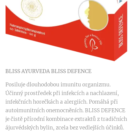
BLISS AYURVEDA
BLISS DEFENCE
Posiluje dlouhodobou imunitu organizmu.
Účinný prostředek při infekcích a nachlazení,
infekčních horečkách a alergiích. Pomáhá při
autoimunitních onemocněních. BLISS DEFENCE
je čistě přírodní kombinace extraktů z tradičních
ájurvédských bylin, zcela bez vedlejších účinků.