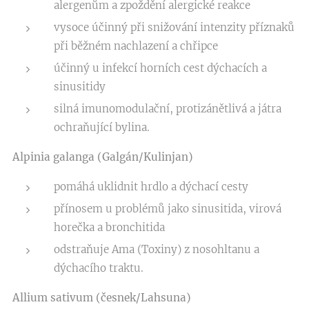
alergenům a zpoždění alergické reakce
vysoce účinný při snižování intenzity příznaků
při běžném nachlazení a chřipce
účinný u infekcí horních cest dýchacích a
sinusitidy
silná imunomodulační, protizánětlivá a játra
ochraňující bylina.
Alpinia galanga (Galgán/Kulinjan)
pomáhá uklidnit hrdlo a dýchací cesty
přínosem u problémů jako sinusitida, virová
horečka a bronchitida
odstraňuje Ama (Toxiny) z nosohltanu a
dýchacího traktu.
Allium sativum (česnek/Lahsuna)