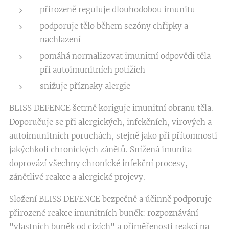
přirozeně reguluje dlouhodobou imunitu
podporuje tělo během sezóny chřipky a
nachlazení
pomáhá normalizovat imunitní odpovědi těla
při autoimunitních potížích
snižuje příznaky alergie
BLISS DEFENCE šetrně koriguje imunitní obranu těla.
Doporučuje se při alergických, infekčních, virových a
autoimunitních poruchách, stejně jako při přítomnosti
jakýchkoli chronických zánětů. Snížená imunita
doprovází všechny chronické infekční procesy,
zánětlivé reakce a alergické projevy.
Složení BLISS DEFENCE bezpečně a účinně podporuje
přirozené reakce imunitních buněk: rozpoznávání
"vlastních buněk od cizích" a přiměřenosti reakcí na