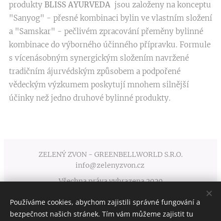
produkty
BLISS AYURVEDA
jsou založeny na konceptu
"Sanyog" - přesné kombinaci bylin ve vlastním složení
a "Samskar" - pečlivém zpracování přeměny bylinné
kombinace do výborného účinného přípravku. Formule
s vícenásobným synergickým složením navržené
tradičním ájurvédským způsobem a podpořené
vědeckým výzkumem poskytují mnohem silnější
účinky než jedno druhové bylinné produkty.
ZELENÝ ZVON - GREENBELLWORLD S.R.O.
info@zelenyzvon.cz
Všechna práva vyhrazena 2020
Používáme cookies, abychom zajistili správné fungování a
Obchodní podmínky
Cookies
bezpečnost našich stránek. Tím vám můžeme zajistit tu