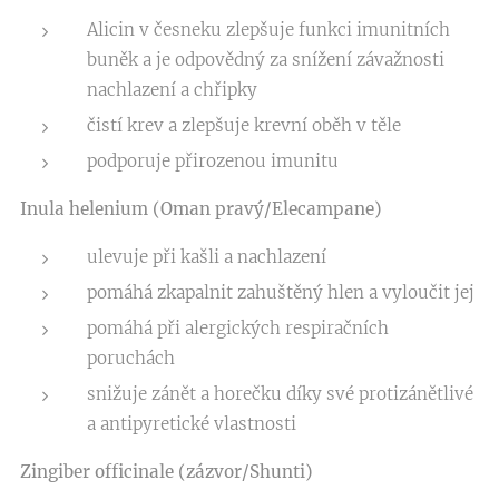
Alicin v česneku zlepšuje funkci imunitních
buněk a je odpovědný za snížení závažnosti
nachlazení a chřipky
čistí krev a zlepšuje krevní oběh v těle
podporuje přirozenou imunitu
Inula helenium (Oman pravý/Elecampane)
ulevuje při kašli a nachlazení
pomáhá zkapalnit zahuštěný hlen a vyloučit jej
pomáhá při alergických respiračních
poruchách
snižuje zánět a horečku díky své protizánětlivé
a antipyretické vlastnosti
Zingiber officinale (zázvor/Shunti)