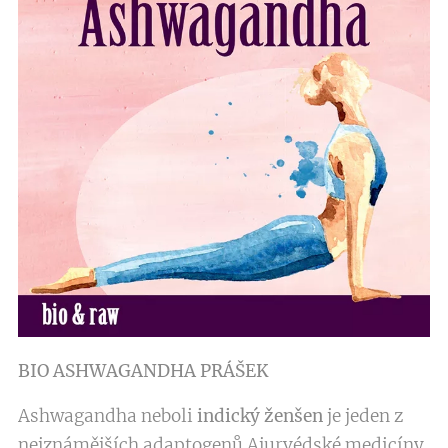
BIO ASHWAGANDHA PRÁŠEK
Ashwagandha neboli
indický ženšen
je jeden z
nejznámějších adaptogenů Ajurvédské medicíny.