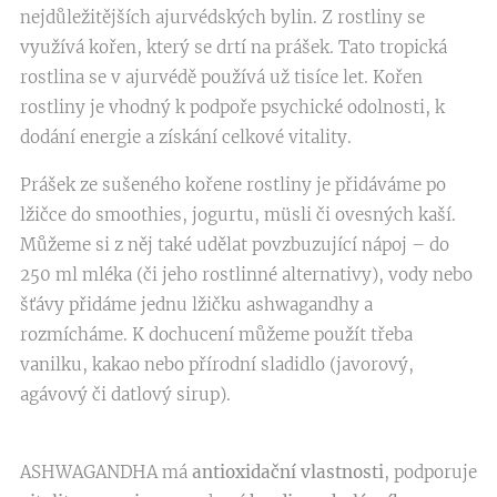
nejdůležitějších ajurvédských bylin. Z rostliny se
využívá kořen, který se drtí na prášek. Tato tropická
rostlina se v ajurvédě používá už tisíce let. Kořen
rostliny je vhodný k podpoře psychické odolnosti, k
dodání energie a získání celkové vitality.
Prášek ze sušeného kořene rostliny je přidáváme po
lžičce do smoothies, jogurtu, müsli či ovesných kaší.
Můžeme si z něj také udělat povzbuzující nápoj – do
250 ml mléka (či jeho rostlinné alternativy), vody nebo
šťávy přidáme jednu lžičku ashwagandhy a
rozmícháme. K dochucení můžeme použít třeba
vanilku, kakao nebo přírodní sladidlo (javorový,
agávový či datlový sirup).
ASHWAGANDHA má
antioxidační vlastnosti
, podporuje