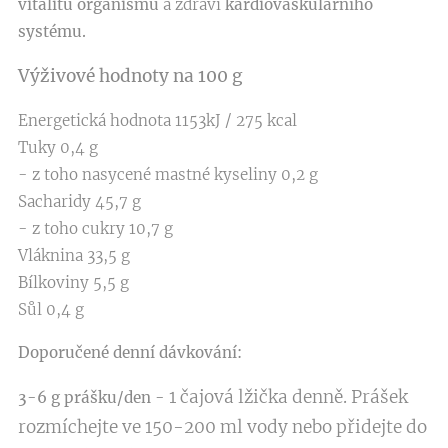
vitalitu organismu
a zdraví
kardiovaskulárního
systému.
Výživové hodnoty na 100 g
Energetická hodnota 1153kJ / 275 kcal
Tuky 0,4 g
- z toho nasycené mastné kyseliny 0,2 g
Sacharidy 45,7 g
- z toho cukry 10,7 g
Vláknina 33,5 g
Bílkoviny 5,5 g
Sůl 0,4 g
Doporučené denní dávkování:
1 čajová lžička denně. Prášek
3-6 g prášku/den -
rozmíchejte ve 150-200 ml vody nebo přidejte do