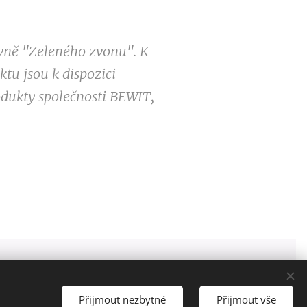
ovně "Zeleného zvonu". K
tu jsou k dispozici
odukty společnosti BEWIT,
Obchodní podmínky
Cookies
Přijmout nezbytné
Přijmout vše