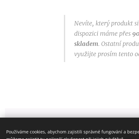
Nevíte, který produkt 
dispozici máme přes
9
0
skladem
. Ostatní prod
využijte prosím tento 
ZELENÝ ZVON - GREENBELLWORLD S.R.O.
info@zelenyzvon.cz
Používáme cookies, abychom zajistili správné fungování a bezp
Všechna práva vyhrazena 2020