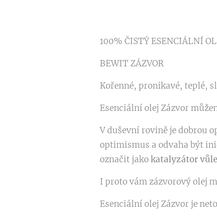
100% ČISTÝ ESENCIÁLNÍ OL
BEWIT ZÁZVOR
Kořenné, pronikavé, teplé, s
Esenciální olej Zázvor může
V duševní rovině je dobrou o
optimismus a odvaha být inic
označit jako
katalyzátor vůl
I proto vám zázvorový olej 
Esenciální olej Zázvor je net