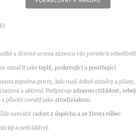
POKRAČOVAT V NÁKUPU
EJ
ladké a dřevité aroma zázvoru vás povede k sebedůvěře
me označit jako
teplý, prokrvující a posilňující
.
porou zejména pro ty, kdo mají dobré záměry a plány, 
iativní a aktivní. Podporuje
zdravou ctižádost, sebeji
e
a působí rovněž jako
afrodiziakum
.
může navrátit
radost z úspěchu a ze života vůbec
.
oxický a nedráždivý.