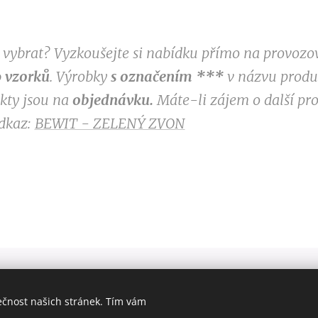
si vybrat? Vyzkoušejte si nabídku přímo na provoz
 vzorků
. Výrobky
s označením
***
v
názvu produk
ukty jsou na
objednávku.
Máte-li zájem o další pr
odkaz:
BEWIT - ZELENÝ ZVON
ečnost našich stránek. Tím vám