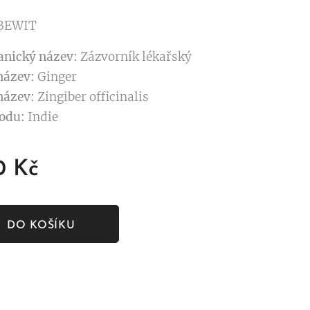
 BEWIT
anický název:
Zázvorník lékařský
název:
Ginger
název:
Zingiber officinalis
odu:
Indie
0
Kč
DO KOŠÍKU