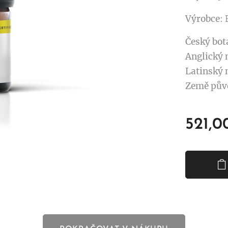
Výrobce
:
Český bot
Anglický 
Latinský 
Země pův
521,0