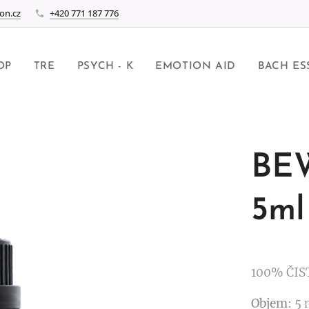
on.cz
+420 771 187 776
OP
TRE
PSYCH - K
EMOTION AID
BACH ES
BE
5ml
100% ČIS
Objem
: 5