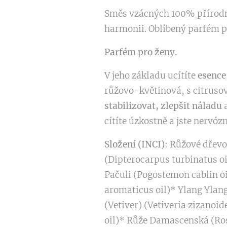
Směs vzácných 100% přírodn
harmonii. Oblíbený parfém p
Parfém pro ženy.
V jeho základu ucítíte
esence
růžovo-květinová, s citrus
stabilizovat, zlepšit náladu
a
cítíte úzkostně a jste nervó
Složení (INCI)
: Růžové dřev
(Dipterocarpus turbinatus oi
Pačuli (Pogostemon cablin o
aromaticus oil)* Ylang Ylan
(Vetiver) (Vetiveria zizanoi
oil)* Růže Damascenská (Ro