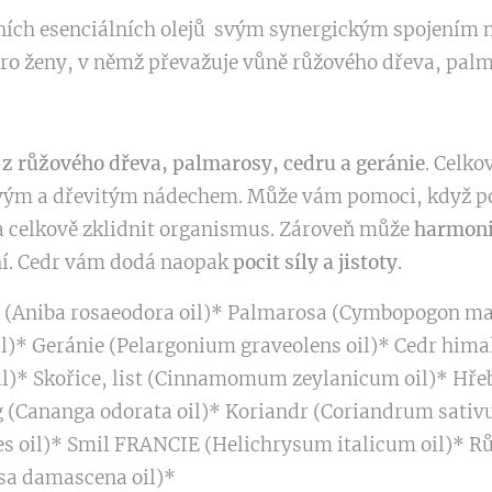
ích esenciálních olejů svým synergickým spojením m
ro ženy, v němž převažuje vůně růžového dřeva, palma
 z růžového dřeva, palmarosy, cedru a geránie
. Celko
ovým a dřevitým nádechem. Může vám pomoci, když p
 celkově zklidnit organismus. Zároveň může
harmoni
zní. Cedr vám dodá naopak
pocit síly a jistoty
.
o (Aniba rosaeodora oil)* Palmarosa (Cymbopogon ma
l)* Geránie (Pelargonium graveolens oil)* Cedr hima
il)* Skořice, list (Cinnamomum zeylanicum oil)* Hře
g (Cananga odorata oil)* Koriandr (Coriandrum sativ
des oil)* Smil FRANCIE (Helichrysum italicum oil)* Růž
sa damascena oil)*