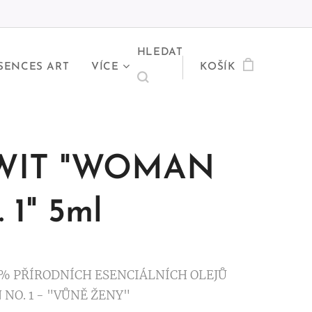
HLEDAT
SENCES ART
VÍCE
KOŠÍK
WIT "WOMAN
 1" 5ml
0% PŘÍRODNÍCH ESENCIÁLNÍCH OLEJŮ
NO. 1 - "VŮNĚ ŽENY"