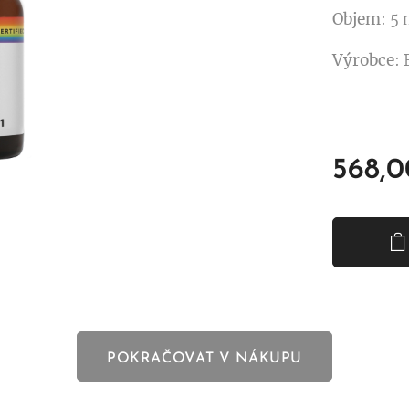
Objem
: 5
Výrobce
:
568,0
POKRAČOVAT V NÁKUPU