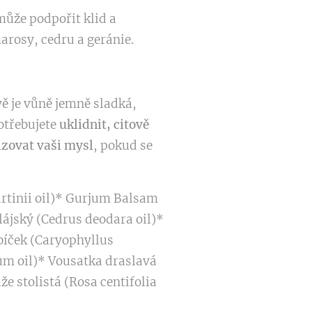
ůže podpořit klid a
rosy, cedru a geránie.
vě je vůně jemně sladká,
otřebujete
uklidnit, citově
zovat vaši mysl
, pokud se
rtinii oil)* Gurjum Balsam
lájský (Cedrus deodara oil)*
bíček (Caryophyllus
um oil)* Vousatka draslavá
e stolistá (Rosa centifolia