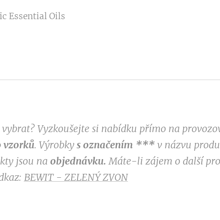
c Essential Oils
si vybrat? Vyzkoušejte si nabídku přímo na provoz
 vzorků
. Výrobky
s označením
***
v
názvu produk
ukty jsou na
objednávku.
Máte-li zájem o další pr
odkaz:
BEWIT - ZELENÝ ZVON