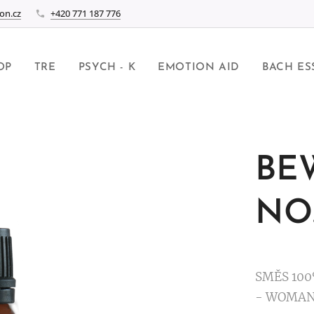
on.cz
+420 771 187 776
OP
TRE
PSYCH - K
EMOTION AID
BACH ES
BE
NO.
SMĚS 10
- WOMAN 