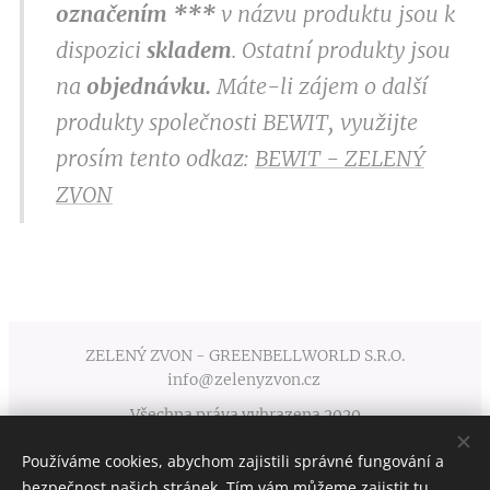
označením
***
v
názvu produktu jsou k
dispozici
skladem
. Ostatní produkty jsou
na
objednávku.
Máte-li zájem o další
produkty společnosti BEWIT, využijte
prosím tento odkaz:
BEWIT - ZELENÝ
ZVON
ZELENÝ ZVON - GREENBELLWORLD S.R.O.
info@zelenyzvon.cz
Všechna práva vyhrazena 2020
Používáme cookies, abychom zajistili správné fungování a
Obchodní podmínky
Cookies
bezpečnost našich stránek. Tím vám můžeme zajistit tu