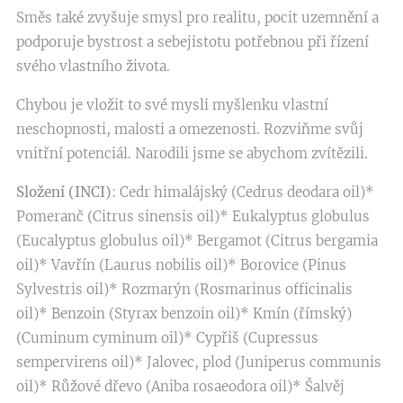
Směs také zvyšuje smysl pro realitu, pocit uzemnění a
podporuje bystrost a sebejistotu potřebnou při řízení
svého vlastního života.
Chybou je vložit to své mysli myšlenku vlastní
neschopnosti, malosti a omezenosti. Rozviňme svůj
vnitřní potenciál. Narodili jsme se abychom zvítězili.
Složení (INCI)
: Cedr himalájský (Cedrus deodara oil)*
Pomeranč (Citrus sinensis oil)* Eukalyptus globulus
(Eucalyptus globulus oil)* Bergamot (Citrus bergamia
oil)* Vavřín (Laurus nobilis oil)* Borovice (Pinus
Sylvestris oil)* Rozmarýn (Rosmarinus officinalis
oil)* Benzoin (Styrax benzoin oil)* Kmín (římský)
(Cuminum cyminum oil)* Cypřiš (Cupressus
sempervirens oil)* Jalovec, plod (Juniperus communis
oil)* Růžové dřevo (Aniba rosaeodora oil)* Šalvěj