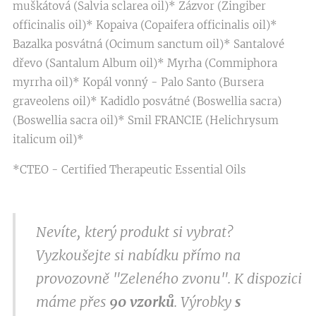
muškátová (Salvia sclarea oil)* Zázvor (Zingiber
officinalis oil)* Kopaiva (Copaifera officinalis oil)*
Bazalka posvátná (Ocimum sanctum oil)* Santalové
dřevo (Santalum Album oil)* Myrha (Commiphora
myrrha oil)* Kopál vonný - Palo Santo (Bursera
graveolens oil)* Kadidlo posvátné (Boswellia sacra)
(Boswellia sacra oil)* Smil FRANCIE (Helichrysum
italicum oil)*
*CTEO - Certified Therapeutic Essential Oils
Nevíte, který produkt si vybrat?
Vyzkoušejte si nabídku přímo na
provozovně "Zeleného zvonu". K dispozici
máme přes
9
0 vzorků
. Výrobky
s