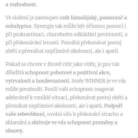
a rozhodnost.
Ve složení je zastoupen
cedr himalájský, pomeranč a
eukalyptus
. Synergie tak může být účinnou pomocí i
při prokrastinaci, chorobném odkládání povinností, a
při překonávání lenosti. Pomáhá překonávat postoj
oběti a přemáhat nepříznivé okolnosti, ale i apatii.
Pokud se chcete v životě cítit jako vítěz, je pro vás
důležitá
schopnost pohotové a pozitivní akce,
vytrvalosti a houževnatosti.
Směs WINNER je ve vás
může povzbudit. Posílí vaši schopnost reagovat
adekvátně k vzniklé situaci, překonávat postoj oběti a
přemáhat nepříznivé okolnosti, ale i apatii.
Podpoří
vaše sebevědomí
, uvolní sílu k překonání strachu a
zklamání a
aktivuje ve vás schopnost proměny a
obnovy.