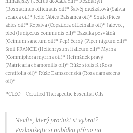
himalájský (Cedrus deodara oil)* Rozmarýn
(Rosmarinus officinalis oil)* Šalvěj muškátová (Salvia
sclarea oil)* Jedle (Abies Balsamea oil)* Smrk (Picea
abies oil)* Kopaiva (Copaifera officinalis oil)* Jalovec,
plod (Juniperus communis oil)* Bazalka posvátná
(Ocimum sanctum oil)* Pepř černý (Piper nigrum oil)*
Smil FRANCIE (Helichrysum italicum oil)* Myrha
(Commiphora myrrha oil)* Heřmánek pravý
(Matricaria chamomilla oil)* Růže stolistá (Rosa
centifolia oil)* Růže Damascenská (Rosa damascena
oil)*
*CTEO - Certified Therapeutic Essential Oils
Nevíte, který produkt si vybrat?
Vyzkoušejte si nabídku přímo na