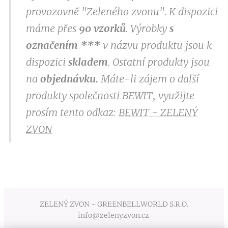
provozovně "Zeleného zvonu". K dispozici
máme přes
9
0 vzorků
. Výrobky
s
označením
***
v
názvu produktu jsou k
dispozici
skladem
. Ostatní produkty jsou
na
objednávku.
Máte-li zájem o další
produkty společnosti BEWIT, využijte
prosím tento odkaz:
BEWIT - ZELENÝ
ZVON
ZELENÝ ZVON - GREENBELLWORLD S.R.O.
info@zelenyzvon.cz