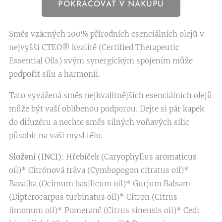
POKRAČOVAT V NÁKUPU
Směs vzácných 100% přírodních esenciálních olejů v
nejvyšší CTEO® kvalitě (Certified Therapeutic
Essential Oils) svým synergickým spojením může
podpořit sílu a harmonii.
Tato vyvážená směs nejkvalitnějších esenciálních olejů
může být vaší oblíbenou podporou. Dejte si pár kapek
do difuzéru a nechte směs silných voňavých silic
působit na vaši mysl tělo.
Složení (INCI)
: Hřebíček (Caryophyllus aromaticus
oil)* Citrónová tráva (Cymbopogon citratus oil)*
Bazalka (Ocimum basilicum oil)* Gurjum Balsam
(Dipterocarpus turbinatus oil)* Citron (Citrus
limonum oil)* Pomeranč (Citrus sinensis oil)* Cedr