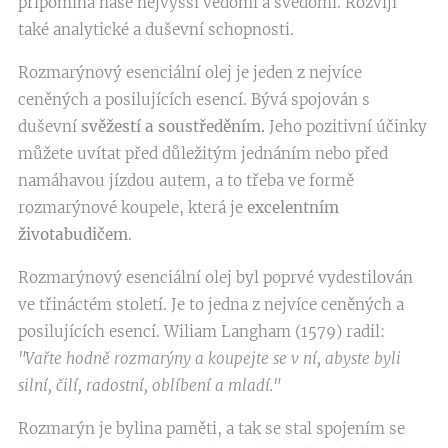
připomíná naše nejvyšší vědomí a svědomí. Rozvíjí
také analytické a duševní schopnosti.
Rozmarýnový esenciální olej je jeden z nejvíce
ceněných a posilujících esencí. Bývá spojován s
duševní
svěžestí a soustředěním.
Jeho pozitivní účinky
můžete uvítat před důležitým jednáním nebo před
namáhavou jízdou autem, a to třeba ve formě
rozmarýnové koupele, která je
excelentním
životabudičem
.
Rozmarýnový esenciální olej byl poprvé vydestilován
ve třináctém století. Je to jedna z nejvíce ceněných a
posilujících esencí. Wiliam Langham (1579) radil:
"Vařte hodně rozmarýny a koupejte se v ní, abyste byli
silní, čilí, radostní, oblíbení a mladí."
Rozmarýn je bylina paměti, a tak se stal spojením se