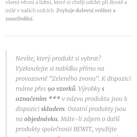
všemi věcmi a lidmi, které si chtějí udržet při životě a
milé v našich srdcích.
Zvyšuje duševní svěžest a
soustředění
.
Nevíte, který produkt si vybrat?
Vyzkoušejte si nabídku přímo na
provozovně "Zeleného zvonu". K dispozici
máme přes
9
0 vzorků
. Výrobky
s
označením
***
v
názvu produktu jsou k
dispozici
skladem
. Ostatní produkty jsou
na
objednávku.
Máte-li zájem o další
produkty společnosti BEWIT, využijte