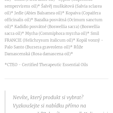
sempervirens oil)* Šalvěj muškátová (Salvia sclarea
oil)* Jedle (Abies Balsamea oil)* Kopaiva (Copaifera
officinalis oil)* Bazalka posvátná (Ocimum sanctum
oil)* Kadidlo posvátné (Boswellia sacra) (Boswellia
sacra oil)* Myrha (Commiphora myrrha oil)* Smil
FRANCIE (Helichrysum italicum oil)* Kopál vonný -
Palo Santo (Bursera graveolens oil)* Růže
Damascenská (Rosa damascena oil)*
*CTEO - Certified Therapeutic Essential Oils
Nevíte, který produkt si vybrat?
Vyzkoušejte si nabídku přímo na