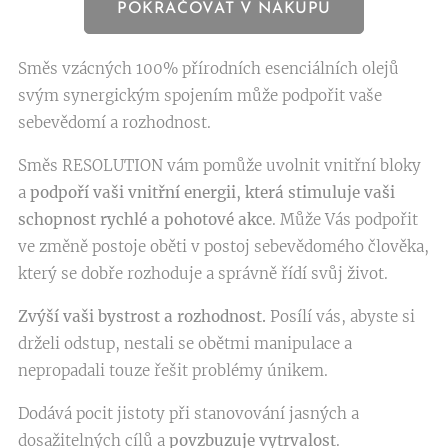
POKRAČOVAT V NÁKUPU
Směs vzácných 100% přírodních esenciálních olejů
svým synergickým spojením může podpořit vaše
sebevědomí a rozhodnost.
Směs RESOLUTION vám pomůže uvolnit vnitřní bloky
a
podpoří vaši vnitřní energii, která stimuluje vaši
schopnost rychlé a pohotové akce
. Může Vás podpořit
ve změně postoje oběti v postoj sebevědomého člověka,
který se dobře rozhoduje a správně řídí svůj život.
Zvýší vaši bystrost a rozhodnost.
Posílí vás, abyste si
drželi odstup, nestali se obětmi manipulace a
nepropadali touze řešit problémy únikem.
Dodává pocit jistoty při stanovování jasných a
dosažitelných cílů a
povzbuzuje vytrvalost
.