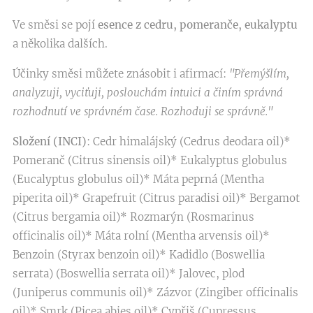
Ve směsi se pojí
esence z cedru, pomeranče, eukalyptu
a několika dalších.
Účinky směsi můžete znásobit i afirmací:
"Přemýšlím,
analyzuji, vyciťuji, poslouchám intuici a činím správná
rozhodnutí ve správném čase. Rozhoduji se správně."
Složení (INCI)
: Cedr himalájský (Cedrus deodara oil)*
Pomeranč (Citrus sinensis oil)* Eukalyptus globulus
(Eucalyptus globulus oil)* Máta peprná (Mentha
piperita oil)* Grapefruit (Citrus paradisi oil)* Bergamot
(Citrus bergamia oil)* Rozmarýn (Rosmarinus
officinalis oil)* Máta rolní (Mentha arvensis oil)*
Benzoin (Styrax benzoin oil)* Kadidlo (Boswellia
serrata) (Boswellia serrata oil)* Jalovec, plod
(Juniperus communis oil)* Zázvor (Zingiber officinalis
oil)* Smrk (Picea abies oil)* Cypřiš (Cupressus