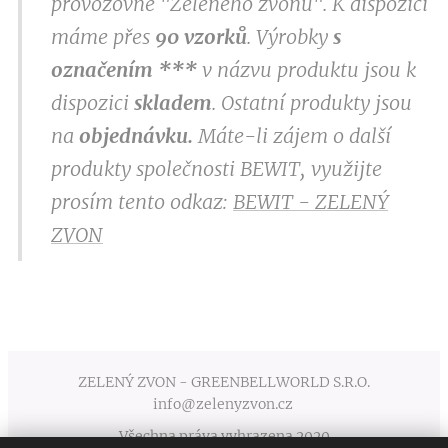
provozovně "Zeleného zvonu". K dispozici
máme přes
9
0 vzorků
. Výrobky
s
označením
***
v
názvu produktu jsou k
dispozici
skladem
. Ostatní produkty jsou
na
objednávku.
Máte-li zájem o další
produkty společnosti BEWIT, využijte
prosím tento odkaz:
BEWIT - ZELENÝ
ZVON
ZELENÝ ZVON - GREENBELLWORLD S.R.O.
info@zelenyzvon.cz
Všechna práva vyhrazena 2020