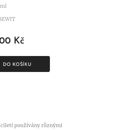
 ml
 BEWIT
,00
Kč
DO KOŠÍKU
íciletí používány různými