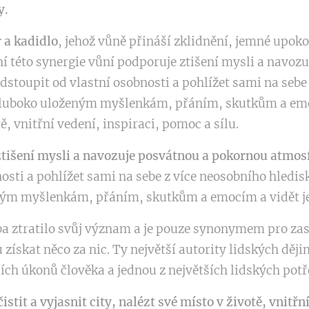
y.
 a kadidlo
, jehož vůně přináší zklidnění, jemné upoko
ní této synergie vůní podporuje ztišení mysli a navo
toupit od vlastní osobnosti a pohlížet sami na sebe 
hluboko uloženým myšlenkám, přáním, skutkům a emo
ě, vnitřní vedení, inspiraci, pomoc a sílu.
tišení mysli a navozuje posvátnou a pokornou atmos
osti a pohlížet sami na sebe z více neosobního hledi
ým myšlenkám, přáním, skutkům a emocím a vidět je 
a ztratilo svůj význam a je pouze synonymem pro zast
ískat něco za nic. Ty největší autority lidských dějin 
ších úkonů člověka a jednou z největších lidských potř
it a vyjasnit city, nalézt své místo v životě, vnitřn