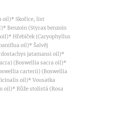
il)* Skořice, list
l)* Benzoin (Styrax benzoin
oil)* Hřebíček (Caryophyllus
niflua oil)* Šalvěj
dostachys jatamansi oil)*
cra) (Boswellia sacra oil)*
ellia carterii) (Boswellia
cinalis oil)* Vousatka
 oil)* Růže stolistá (Rosa