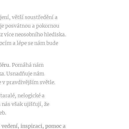
jení, větší soustředění a
zuje posvátnou a pokornou
z více neosobního hlediska.
cím a lépe se nám bude
féru.
Pomáhá nám
ska. Usnadňuje nám
v pravdivějším světle.
aralé, nelogické a
nás však ujišťují, že
eb.
í vedení, inspiraci, pomoc a