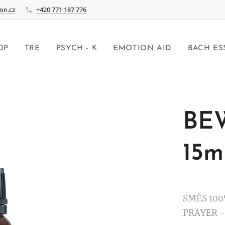
on.cz
+420 771 187 776
OP
TRE
PSYCH - K
EMOTION AID
BACH ES
BE
15m
SMĚS 100
PRAYER 