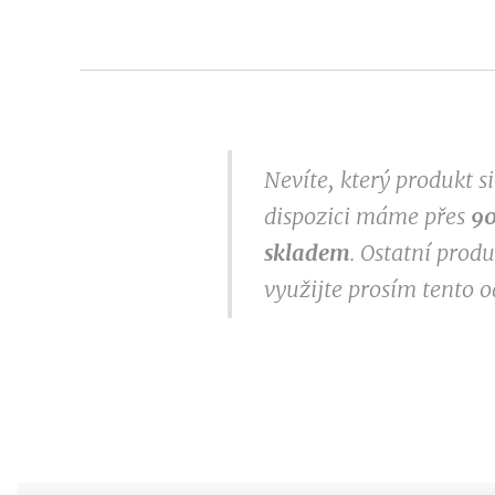
Nevíte, který produkt 
dispozici máme přes
9
0
skladem
. Ostatní prod
využijte prosím tento 