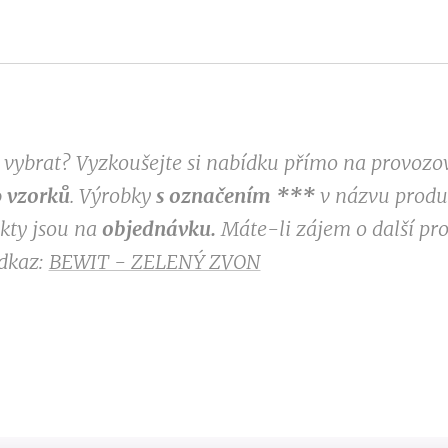
si vybrat? Vyzkoušejte si nabídku přímo na provoz
 vzorků
. Výrobky
s označením
***
v
názvu produk
ukty jsou na
objednávku.
Máte-li zájem o další pr
odkaz:
BEWIT - ZELENÝ ZVON