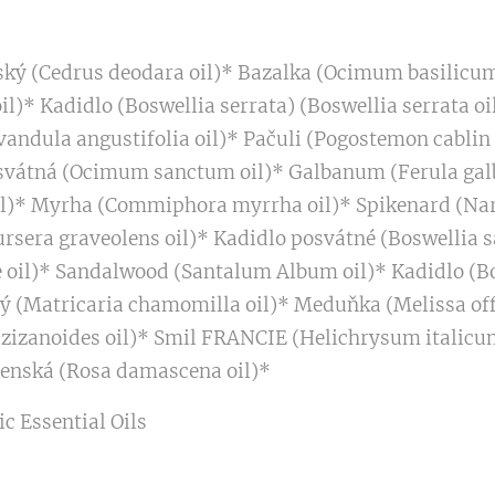
ský (Cedrus deodara oil)* Bazalka (Ocimum basilicum o
* Kadidlo (Boswellia serrata) (Boswellia serrata oi
andula angustifolia oil)* Pačuli (Pogostemon cablin 
svátná (Ocimum sanctum oil)* Galbanum (Ferula galba
il)* Myrha (Commiphora myrrha oil)* Spikenard (Nar
rsera graveolens oil)* Kadidlo posvátné (Boswellia sa
l)* Sandalwood (Santalum Album oil)* Kadidlo (Bosw
ý (Matricaria chamomilla oil)* Meduňka (Melissa offi
a zizanoides oil)* Smil FRANCIE (Helichrysum italicum
censká (Rosa damascena oil)*
c Essential Oils