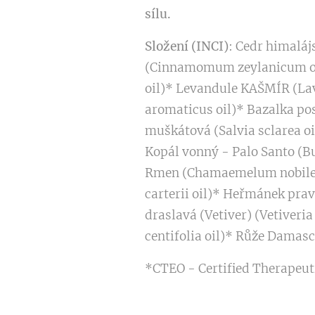
sílu.
Složení (INCI)
: Cedr himaláj
(Cinnamomum zeylanicum oil)
oil)* Levandule KAŠMÍR (Lav
aromaticus oil)* Bazalka po
muškátová (Salvia sclarea o
Kopál vonný - Palo Santo (Bu
Rmen (Chamaemelum nobile oi
carterii oil)* Heřmánek prav
draslavá (Vetiver) (Vetiveri
centifolia oil)* Růže Damas
*CTEO - Certified Therapeuti