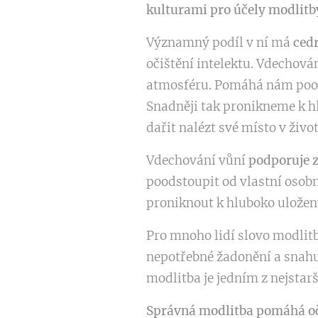
kulturami pro účely modlitb
Významný podíl v ní má
cedr
očištění intelektu. Vdechová
atmosféru. Pomáhá nám poods
Snadněji tak pronikneme k 
dařit nalézt své místo v život
Vdechování vůní
podporuje z
poodstoupit od vlastní osobn
proniknout k hluboko uložen
Pro mnoho lidí slovo modlitb
nepotřebné žadonění a snahu z
modlitba je jedním z nejstar
Správná modlitba pomáhá očist