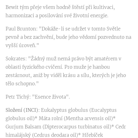
Bewit tým přeje všem hodně štěstí při kultivaci,
harmonizaci a posilování své životní energie.
Paul Brunton: "Dokáže-li se udržet v tomto Světle
pevně a bez zachvění, bude jeho vědomí pozvednuto na
vyšší úroveň."
Sokrates: "Žádný muž nemá právo být amatérem v
oblasti fyzického cvičení. Pro muže je hanbou
zestárnout, aniž by viděl krásu a sílu, kterých je jeho
tělo schopno."
Petr Tichý: "Esence života".
Složení (INCI)
: Eukalyptus globulus (Eucalyptus
globulus oil)* Máta rolní (Mentha arvensis oil)*
Gurjum Balsam (Dipterocarpus turbinatus oil)* Cedr
himalájský (Cedrus deodara oil)* Hřebíček