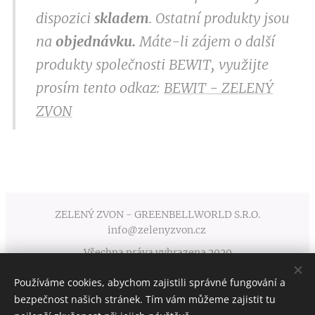
dispozici
skladem
. Ostatní produkty jsou
na
objednávku.
Máte-li zájem o další
produkty společnosti BEWIT, využijte
prosím tento odkaz:
BEWIT - ZELENÝ
ZVON
ZELENÝ ZVON - GREENBELLWORLD S.R.O.
info@zelenyzvon.cz
Všechna práva vyhrazena 2020
Používáme cookies, abychom zajistili správné fungování a
Obchodní podmínky
Cookies
bezpečnost našich stránek. Tím vám můžeme zajistit tu