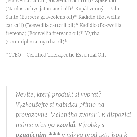
(Boswellia sacra) (Boswellia sacra oil)* Spikenard
(Nardostachys jatamansi oil)* Kopál vonný - Palo
Santo (Bursera graveolens oil)* Kadidlo (Boswellia
carterii) (Boswellia carterii oil)* Kadidlo (Boswellia
frereana) (Boswellia frereana oil)* Myrha
(Commiphora myrrha oil)*
*CTEO - Certified Therapeutic Essential Oils
Nevíte, který produkt si vybrat?
Vyzkoušejte si nabídku přímo na
provozovně "Zeleného zvonu". K dispozici
máme přes
9
0 vzorků
. Výrobky
s
označením
***
v
názvu produktu jsou k