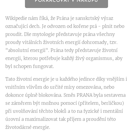
POKRAČOVAT V NÁKUPU
Wikipedie nám říká, že Prána je sanskrtský výraz
označující dech. Je odvozen od kořene prá - plnit nebo
proudit. Dle mytologie představuje prána všechny
proudy vitálních životních energií dohromady, tzv.
"absolutní energii". Prána tedy představuje životní
energii, kterou potřebuje každý živý organismus, aby
byl schopen fungovat.
Tato životní energie je u každého jedince díky vnějším i
vnitřním vlivům do určité míry omezována, nebo
dokonce úplně blokována. Směs PRANA byla sestavena
se záměrem být možnou pomocí (přítelem, berličkou)
při uvolňování těchto bloků a to na fyzické i mentální
úrovní a maximalizovat tak příjem a proudění této
životodárné energie.