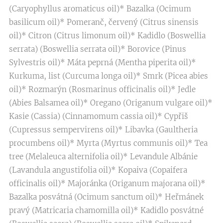
(Caryophyllus aromaticus oil)* Bazalka (Ocimum
basilicum oil)* Pomeranč, červený (Citrus sinensis
oil)* Citron (Citrus limonum oil)* Kadidlo (Boswellia
serrata) (Boswellia serrata oil)* Borovice (Pinus
Sylvestris oil)* Máta peprná (Mentha piperita oil)*
Kurkuma, list (Curcuma longa oil)* Smrk (Picea abies
oil)* Rozmarýn (Rosmarinus officinalis oil)* Jedle
(Abies Balsamea oil)* Oregano (Origanum vulgare oil)*
Kasie (Cassia) (Cinnamomum cassia oil)* Cypřiš
(Cupressus sempervirens oil)* Libavka (Gaultheria
procumbens oil)* Myrta (Myrtus communis oil)* Tea
tree (Melaleuca alternifolia oil)* Levandule Albánie
(Lavandula angustifolia oil)* Kopaiva (Copaifera
officinalis oil)* Majoránka (Origanum majorana oil)*
Bazalka posvátná (Ocimum sanctum oil)* Heřmánek
pravý (Matricaria chamomilla oil)* Kadidlo posvátné