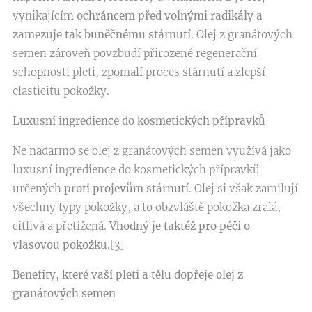
vynikajícím
ochráncem před volnými radikály a
zamezuje tak buněčnému stárnutí
. Olej z granátových
semen zároveň povzbudí přirozené regenerační
schopnosti pleti, zpomalí proces stárnutí a zlepší
elasticitu pokožky.
Luxusní ingredience do kosmetických přípravků
Ne nadarmo se olej z granátových semen využívá jako
luxusní ingredience do kosmetických přípravků
určených
proti projevům stárnutí
. Olej si však zamilují
všechny typy pokožky, a to obzvláště pokožka zralá,
citlivá a přetížená.
Vhodný je taktéž pro péči o
vlasovou pokožku
.[3]
Benefity, které vaší pleti a tělu dopřeje olej z
granátových se­men