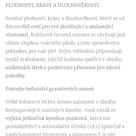
PLODNOSTI, KRÁSY A DLOUHOVĚKOSTI
Symbol plodnosti, krásy a dlouhověkosti, který se od
dávnověků
cení pro své zkrášlující a omlazující
vlastnosti
. Rubínově červená semena se ukrývají pod
silnou slupkou vzácného plodu a jsou opravdovým
pokladem pro vaši pleť. Svým vzhledem připomínají
lesklé drahokamy, jejichž hodnota spočívá v obsahu
unikátních látek s pozitivním přínosem pro zdraví
pokožky
.
Poznejte bohatství granátových semen
Velké bohatství těchto semen naleznete v obsahu
konjugovaných mastných kyselin, mezi nimiž se
vyjímá jedinečná kyselina punicová
, která má
protizánětlivé a antioxidační účinky.[1][2] Společně s
napěchovanými fytosteroly a vitaminem E je olej