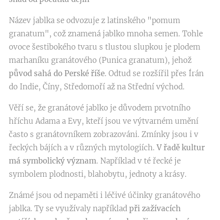
Název jablka se odvozuje z latinského "pomum
granatum", což znamená jablko mnoha semen. Tohle
ovoce šestibokého tvaru s tlustou slupkou je plodem
marhaníku granátového (Punica granatum), jehož
původ sahá do Perské říše
. Odtud se rozšířil přes Írán
do Indie, Číny, Středomoří až na Střední východ.
Věří se, že granátové jablko je důvodem prvotního
hříchu Adama a Evy, kteří jsou ve výtvarném umění
často s granátovníkem zobrazováni. Zmínky jsou i v
řeckých bájích a v různých mytologiích.
V řadě kultur
má symbolický význam
. Například v té řecké je
symbolem plodnosti, blahobytu, jednoty a krásy.
Známé jsou od nepaměti i léčivé účinky granátového
jablka. Ty se využívaly například
při zažívacích