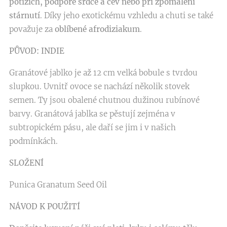
potížích, podpoře srdce a cév nebo při zpomalení
stárnutí
. Díky jeho exotickému vzhledu a chuti se také
považuje za
oblíbené afrodiziakum
.
PŮVOD: INDIE
Granátové jablko je až 12 cm velká bobule s tvrdou
slupkou. Uvnitř ovoce se nachází několik stovek
semen. Ty jsou obalené chutnou dužinou rubínové
barvy. Granátová jablka se pěstují zejména v
subtropickém pásu, ale daří se jim i v našich
podmínkách.
SLOŽENÍ
Punica Granatum Seed Oil
NÁVOD K POUŽITÍ