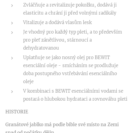
Zvláčňuje a revitalizuje pokožku, dodává ji
elasticitu a chrání ji před volnými radikály
Vitalizuje a dodává vlasům lesk
Je vhodný pro každý typ pleti, a to především
pro pleť zánětlivou, stárnoucí a
dehydratovanou
Uplatňuje se jako nosný olej pro BEWIT
esenciální oleje - smícháním se prodlužuje
doba postupného vstřebávání esenciálního
oleje
V kombinaci s BEWIT esenciálními vodami se
postará o hlubokou hydrataci a rovnováhu pleti
HISTORIE
Granátové jablko má podle bible své místo na Zemi
snad od počátku dějin