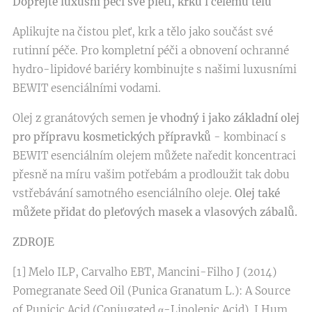
Dopřejte luxusní péči své pleti, krku i celému tělu
Aplikujte na čistou pleť, krk a tělo jako součást své
rutinní péče. Pro kompletní péči a obnovení ochranné
hydro-lipidové bariéry kombinujte s našimi luxusními
BEWIT esenciálními vodami.
Olej z granátových semen
je vhodný i jako základní olej
pro přípravu kosmetických přípravků
- kombinací s
BEWIT esenciálním olejem můžete naředit koncentraci
přesně na míru vašim potřebám a prodloužit tak dobu
vstřebávání samotného esenciálního oleje.
Olej také
můžete přidat do pleťových masek a vlasových zábalů.
ZDROJE
[1] Melo ILP, Carvalho EBT, Mancini-Filho J (2014)
Pomegranate Seed Oil (Punica Granatum L.): A Source
of Punicic Acid (Conjugated α-Linolenic Acid). J Hum