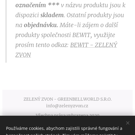
označením
***
v
názvu produktu jsou k
dispozici
skladem
. Ostatní produkty jsou
na
objednávku.
Máte-li zájem o další
produkty společnosti BEWIT, využijte
prosím tento odkaz:
BEWIT - ZELENÝ
ZVON
ZELENÝ ZVON - GREENBELLWORLD S.R.O.
info@zelenyzvon.cz
Všechna práva vyhrazena 2020
Používáme cookies, abychom zajistili správné fungování a
Obchodní podmínky
Cookies