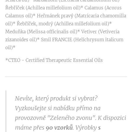
Řebříček (Achillea millefolium oil)* Calamus (Acorus
Calamus oil)* Heřmánek pravý (Matricaria chamomilla
oil)* Řebříček, modrý (Achillea millefolium oil)*
Meduňka (Melissa officinalis oil)* Vetiver (Vetiveria
zizanoides oil)* Smil FRANCIE (Helichrysum italicum
oil)*
*CTEO - Certified Therapeutic Essential Oils
Nevíte, který produkt si vybrat?
Vyzkoušejte si nabídku přímo na
provozovně "Zeleného zvonu". K dispozici
máme přes
9
0 vzorků
. Výrobky
s