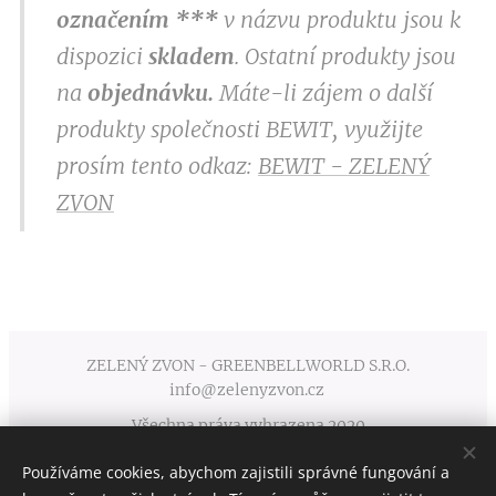
označením
***
v
názvu produktu jsou k
dispozici
skladem
. Ostatní produkty jsou
na
objednávku.
Máte-li zájem o další
produkty společnosti BEWIT, využijte
prosím tento odkaz:
BEWIT - ZELENÝ
ZVON
ZELENÝ ZVON - GREENBELLWORLD S.R.O.
info@zelenyzvon.cz
Všechna práva vyhrazena 2020
Používáme cookies, abychom zajistili správné fungování a
Obchodní podmínky
Cookies