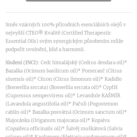
Směs vzácných 100% přírodních esenciálních olejů v
nejvyšší CTEO® Kvalitě (Certified Therapeutic
Essential Oils) svým synergickým působením může
podpořit uvolnění, klid a harmonii.
Složení (INCI)
: Cedr himalájský (Cedrus deodara oil)*
Bazalka (Ocimum basilicum oil)* Pomeranč (Citrus
sinensis oil)* Citron (Citrus limonum oil)* Kadidlo
(Boswellia serrata) (Boswellia serrata oil)* Cypřiš
(Cupressus sempervirens oil)* Levandule KAŠMÍR
(Lavandula angustifolia oil)* Pačuli (Pogostemon
cablin oil)* Bazalka posvátná (Ocimum sanctum oil)*
Majoránka (Origanum majorana oil)* Kopaiva
(Copaifera officinalis oil)* Šalvěj muškátová (Salvia
sclarea oil)* Kardamom (Elettaria cardamomum oil)*