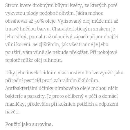
Strom kvete drobnými bílými květy, ze kterých poté
vykvetou plody podobné olivám. Jádra mohou
obsahovat až 50% oleje. Vylisovaný olej může mít až
tmavě hnědou barvu. Charakteristickým znakem je
jeho silný, pomalu až odpudivý zápach připomínající
vůni koření. Se zjištěním, jak všestranné je jeho
použití, vám vůně ale nebude překážet. Při pokojové
teplotě může olej tuhnout.
Díky jeho insekticidním vlastnostem ho lze využít jako
přírodní pesticid proti zahradním škůdcům.
Antibakteriální účinky nimbového oleje mohou ničit
bakterie a parazity. Je proto oblíbený v péči o domácí
mazlíčky, především při kožních potížích a odpuzení
havěti.
Použití jako surovina.