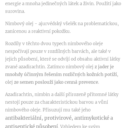
energie a mnoha jedinečných látek a živin. Použití jako
surovina.
Nimbový olej - ajurvédský všelék na problematickou,
zanícenou a reaktivní pokožku.
Rozdíly v těchto dvou typech nimbového oleje
nespočívají pouze v rozdílných barvách, ale také v
jejich působení, které se odvíjí od obsahu aktivní látky
zvané azadirachtin. Zatímco nimbový olej
z jader je
mnohdy účinným řešením rozličných kožních potíží
,
olej
ze semen poslouží jako cenná prevence
.
Azadirachtin, nimbin a další přirozeně přítomné látky
nestojí pouze za charakteristickou barvou a vůní
nimbového oleje. Přisuzují mu také jeho
antibakteriální, protivirové, antimykotické a
antiseptické působení
. Vzhledem ke svým