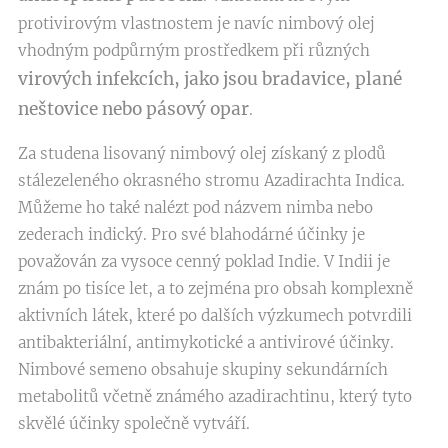
protivirovým vlastnostem je navíc nimbový olej
vhodným podpůrným prostředkem při různých
virových infekcích, jako jsou bradavice, plané
neštovice nebo pásový opar
.
Za studena lisovaný nimbový olej získaný z plodů
stálezeleného okrasného stromu Azadirachta Indica.
Můžeme ho také nalézt pod názvem nimba nebo
zederach indický. Pro své blahodárné účinky je
považován za vysoce cenný poklad Indie. V Indii je
znám po tisíce let, a to zejména pro obsah komplexně
aktivních látek, které po dalších výzkumech potvrdili
antibakteriální, antimykotické a antivirové účinky.
Nimbové semeno obsahuje skupiny sekundárních
metabolitů včetně známého azadirachtinu, který tyto
skvělé účinky společně vytváří.