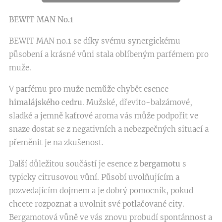
BEWIT MAN No.1
BEWIT MAN no.1 se díky svému synergickému
působení a krásné vůni stala oblíbeným parfémem pro
muže.
V parfému pro muže nemůže chybět esence
himalájského cedru
. Mužské, dřevito-balzámové,
sladké a jemně kafrové aroma vás může podpořit ve
snaze dostat se z negativních a nebezpečných situací a
přeměnit je na zkušenost.
Další důležitou součástí je esence z
bergamotu
s
typicky citrusovou vůní. Působí uvolňujícím a
pozvedajícím dojmem a je dobrý pomocník, pokud
chcete rozpoznat a uvolnit své potlačované city.
Bergamotová vůně ve vás znovu probudí spontánnost a