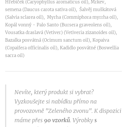
Hřebíček (Caryophyllus aromaticus oil), Mrkev,
semena (Daucus carota sativa oil), Šalvěj muškátová
(Salvia sclarea oil), Myrha (Commiphora myrrha oil),
Kopál vonný - Palo Santo (Bursera graveolens oil),
Vousatka draslavá (Vetiver) (Vetiveria zizanoides oil),
Bazalka posvátná (Ocimum sanctum oil), Kopaiva
(Copaifera officinalis oil), Kadidlo posvátné (Boswellia
sacra oil)
Nevíte, který produkt si vybrat?
Vyzkoušejte si nabídku přímo na
provozovně "Zeleného zvonu". K dispozici
máme přes
9
0 vzorků
. Výrobky
s