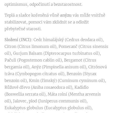
optimismus, odpočinutí a bezstarostnost.
Teplá a sladce kořeněná vůně
anýzu
vás může vnitřně
stabilizovat, pomoci vám zklidnit se a odložit
přebytečné starosti.
Složení (INCI)
: Cedr himalájský (Cedrus deodara oil),
Citron (Citrus limonum oil), Pomeranč (Citrus sinensis
oil), Gurjum Balsam (Dipterocarpus turbinatus oil),
Pačuli (Pogostemon cablin oil), Bergamot (Citrus
bergamia oil), Anýz (Pimpinella anisum oil), Citrónová
tráva (Cymbopogon citratus oil), Benzoin (Styrax
benzoin oil), Kmín (římský) (Cuminum cyminum oil),
Růžové dřevo (Aniba rosaeodora oil), Kadidlo
(Boswellia serrata oil), Máta rolní (Mentha arvensis
oil), Jalovec, plod (Juniperus communis oil),
Eukalyptus globulus (Eucalyptus globulus oil),