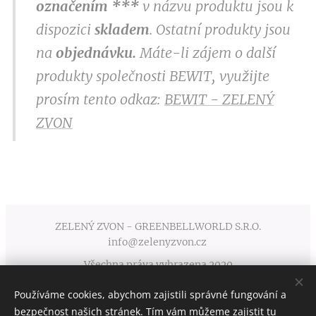
označením
***
v
názvu produktu jsou k
dispozici
skladem
. Ostatní produkty jsou
na
objednávku.
Máte-li zájem o další
produkty společnosti BEWIT, využijte
prosím tento odkaz:
BEWIT - ZELENÝ
ZVON
ZELENÝ ZVON - GREENBELLWORLD S.R.O.
info@zelenyzvon.cz
Všechna práva vyhrazena 2020
Používáme cookies, abychom zajistili správné fungování a
Obchodní podmínky
Cookies
bezpečnost našich stránek. Tím vám můžeme zajistit tu