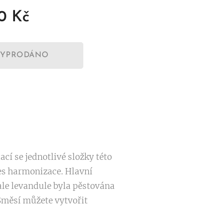
0
Kč
VYPRODÁNO
í se jednotlivé složky této
es harmonizace. Hlavní
 ale levandule byla pěstována
Směsí můžete vytvořit