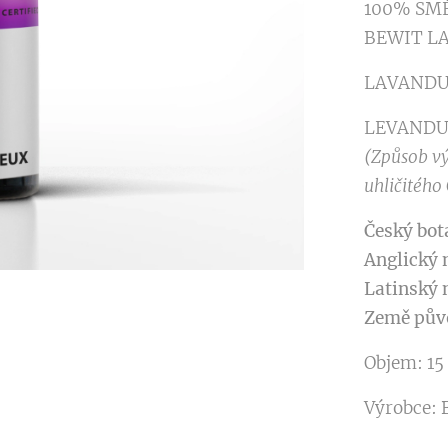
100% SMĚ
BEWIT L
LAVANDU
LEVANDU
(Způsob vý
uhličitého
Český bot
Anglický 
Latinský 
Země pův
Objem: 15
Výrobce: