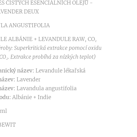
S ČISTÝCH ESENCIÁLNÍCH OLEJŮ -
AVENDER DEUX
LA ANGUSTIFOLIA
LE ALBÁNIE + LEVANDULE RAW, CO₂
roby: Superkritická extrakce pomocí oxidu
 CO₂. Extrakce probíhá za nízkých teplot)
anický název:
Levandule lékařská
název:
Lavender
název:
Lavandula angustifolia
odu:
Albánie + Indie
 ml
 BEWIT