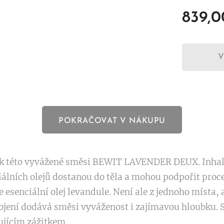
839,0
POKRAČOVAT V NÁKUPU
pek této vyvážené směsi BEWIT LAVENDER DEUX. Inhalac
álních olejů dostanou do těla a mohou podpořit proc
e esenciální olej levandule. Není ale z jednoho místa,
ojení dodává směsi vyváženost i zajímavou hloubku. 
ujícím zážitkem.