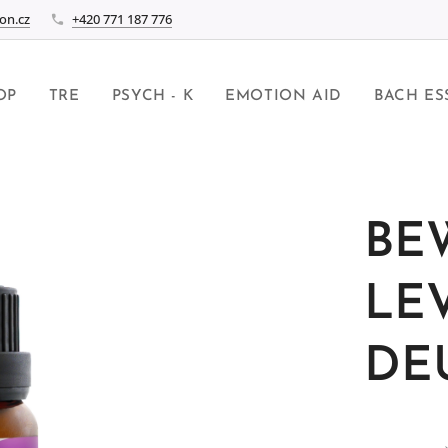
on.cz
+420 771 187 776
OP
TRE
PSYCH - K
EMOTION AID
BACH ES
BE
LE
DEU