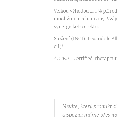
Velkou výhodou 100% přírodn
mnohými mechanizmy. Vzájem
synergického efektu.
Složení (INCI)
: Levandule Al
oil)*
*CTEO - Certified Therapeuti
Nevíte, který produkt 
dispozici máme přes
9
0