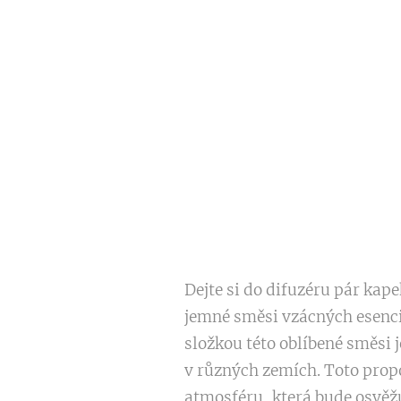
Dejte si do difuzéru pár ka
jemné směsi vzácných esenci
složkou této oblíbené směsi j
v různých zemích. Toto prop
atmosféru, která bude osvěž