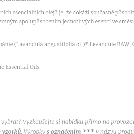
ích esenciálních olejů je, že dokáží současně působi
ným spolupůsobením jednotlivých esencí ve směsi 
bánie (Lavandula angustifolia oil)* Levandule RAW, 
c Essential Oils
si vybrat? Vyzkoušejte si nabídku přímo na provoz
 vzorků
. Výrobky
s označením
***
v
názvu produk