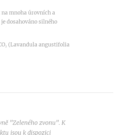
t na mnoha úrovních a
je dosahováno silného
CO₂ (Lavandula angustifolia
ovně "Zeleného zvonu". K
tu jsou k dispozici