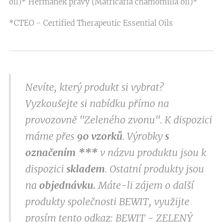
oil)* Heřmánek pravý (Matricaria chamomilla oil)*
*CTEO - Certified Therapeutic Essential Oils
Nevíte, který produkt si vybrat?
Vyzkoušejte si nabídku přímo na
provozovně "Zeleného zvonu". K dispozici
máme přes
9
0 vzorků
. Výrobky
s
označením
***
v
názvu produktu jsou k
dispozici
skladem
. Ostatní produkty jsou
na
objednávku.
Máte-li zájem o další
produkty společnosti BEWIT, využijte
prosím tento odkaz:
BEWIT - ZELENÝ