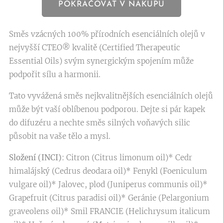
POKRAČOVAT V NÁKUPU
Směs vzácných 100% přírodních esenciálních olejů v
nejvyšší CTEO® kvalitě (Certified Therapeutic
Essential Oils) svým synergickým spojením může
podpořit sílu a harmonii.
Tato vyvážená směs nejkvalitnějších esenciálních olejů
může být vaší oblíbenou podporou. Dejte si pár kapek
do difuzéru a nechte směs silných voňavých silic
působit na vaše tělo a mysl.
Složení (INCI)
: Citron (Citrus limonum oil)* Cedr
himalájský (Cedrus deodara oil)* Fenykl (Foeniculum
vulgare oil)* Jalovec, plod (Juniperus communis oil)*
Grapefruit (Citrus paradisi oil)* Geránie (Pelargonium
graveolens oil)* Smil FRANCIE (Helichrysum italicum