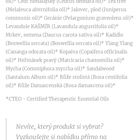
oil)* Cedr himalájský (Cedrus deodara oil)* Tea tree
(Melaleuca alternifolia oil)* Jalovec, plod (Juniperus
communis oil)* Geránie (Pelargonium graveolens oil)*
Levandule KAŠMÍR (Lavandula angustifolia oil)*
Mrkev, semena (Daucus carota sativa oil)* Kadidlo
(Boswellia serrata) (Boswellia serrata oil)* Ylang Ylang
(Cananga odorata oil)* Kopaiva (Copaifera officinalis
oil)* Heřmánek pravý (Matricaria chamomilla oil)*
Myrha (Commiphora myrrha oil)* Sandalwood
(Santalum Album oil)* Růže stolistá (Rosa centifolia
oil)* Růže Damascenská (Rosa damascena oil)*
*CTEO - Certified Therapeutic Essential Oils
Nevíte, který produkt si vybrat?
Vyzkoušejte si nabídku přímo na