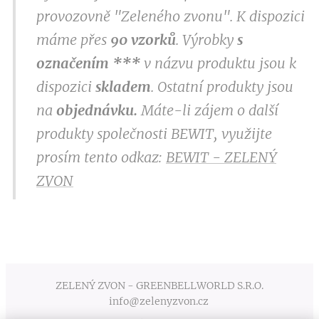
provozovně "Zeleného zvonu". K dispozici
máme přes
9
0 vzorků
. Výrobky
s
označením
***
v
názvu produktu jsou k
dispozici
skladem
. Ostatní produkty jsou
na
objednávku.
Máte-li zájem o další
produkty společnosti BEWIT, využijte
prosím tento odkaz:
BEWIT - ZELENÝ
ZVON
ZELENÝ ZVON - GREENBELLWORLD S.R.O.
info@zelenyzvon.cz