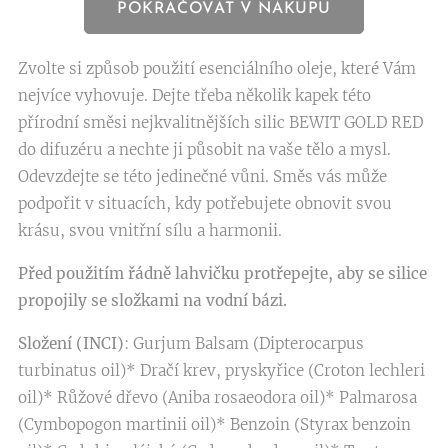
POKRAČOVAT V NÁKUPU
Zvolte si způsob použití esenciálního oleje, které Vám
nejvíce vyhovuje. Dejte třeba několik kapek této
přírodní směsi nejkvalitnějších silic BEWIT GOLD RED
do difuzéru a nechte ji působit na vaše tělo a mysl.
Odevzdejte se této jedinečné vůni. Směs vás může
podpořit v situacích, kdy potřebujete obnovit svou
krásu, svou vnitřní sílu a harmonii.
Před použitím řádně lahvičku protřepejte, aby se silice
propojily se složkami na vodní bázi.
Složení (INCI)
: Gurjum Balsam (Dipterocarpus
turbinatus oil)* Dračí krev, pryskyřice (Croton lechleri
oil)* Růžové dřevo (Aniba rosaeodora oil)* Palmarosa
(Cymbopogon martinii oil)* Benzoin (Styrax benzoin