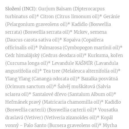
Složení (INCI)
: Gurjum Balsam (Dipterocarpus
turbinatus oil)* Citron (Citrus limonum oil)* Geránie
(Pelargonium graveolens oil)* Kadidlo (Boswellia
serrata) (Boswellia serrata oil)* Mrkev, semena
(Daucus carota sativa oil)* Kopaiva (Copaifera
officinalis oil)* Palmarosa (Cymbopogon martinii oil)*
Cedr himalájský (Cedrus deodara oil)* Kurkuma, kořen
(Curcuma longa oil)* Levandule KAŠMÍR (Lavandula
angustifolia oil)* Tea tree (Melaleuca alternifolia oil)*
Ylang Ylang (Cananga odorata oil)* Bazalka posvátná
(Ocimum sanctum oil)* Šalvěj muškátová (Salvia
sclarea oil)* Santalové dřevo (Santalum Album oil)*
Heřmánek pravý (Matricaria chamomilla oil)* Kadidlo
(Boswellia carterii) (Boswellia carterii oil)* Vousatka
draslavá (Vetiver) (Vetiveria zizanoides oil)* Kopál
vonný - Palo Santo (Bursera graveolens oil)* Myrha