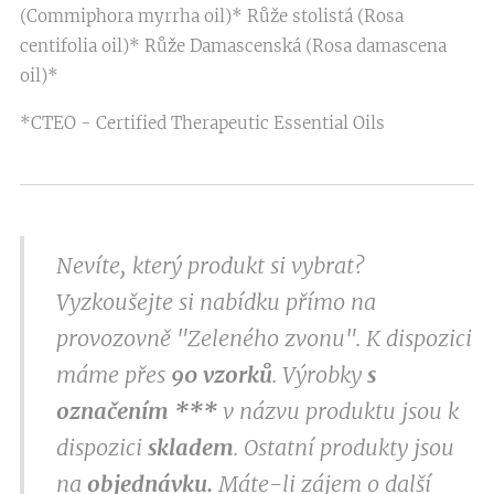
(Commiphora myrrha oil)* Růže stolistá (Rosa
centifolia oil)* Růže Damascenská (Rosa damascena
oil)*
*CTEO - Certified Therapeutic Essential Oils
Nevíte, který produkt si vybrat?
Vyzkoušejte si nabídku přímo na
provozovně "Zeleného zvonu". K dispozici
máme přes
9
0 vzorků
. Výrobky
s
označením
***
v
názvu produktu jsou k
dispozici
skladem
. Ostatní produkty jsou
na
objednávku.
Máte-li zájem o další