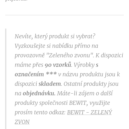
Nevíte, který produkt si vybrat?
Vyzkoušejte si nabídku přímo na
provozovně "Zeleného zvonu". K dispozici
máme přes
9
0 vzorků
. Výrobky
s
označením
***
v
názvu produktu jsou k
dispozici
skladem
. Ostatní produkty jsou
na
objednávku.
Máte-li zájem o další
produkty společnosti BEWIT, využijte
prosím tento odkaz:
BEWIT - ZELENÝ
ZVON