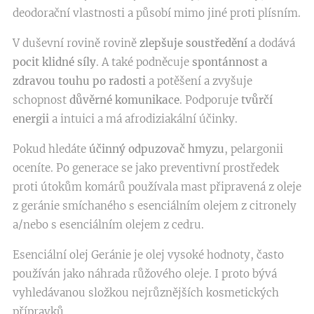
deodorační vlastnosti a působí mimo jiné proti plísním.
V duševní rovině rovině
zlepšuje soustředění
a dodává
pocit klidné síly
. A také podněcuje
spontánnost a
zdravou touhu po radosti
a potěšení a zvyšuje
schopnost
důvěrné komunikace
. Podporuje
tvůrčí
energii
a intuici a má afrodiziakální účinky.
Pokud hledáte
účinný odpuzovač hmyzu
, pelargonii
oceníte. Po generace se jako preventivní prostředek
proti útokům komárů používala mast připravená z oleje
z geránie smíchaného s esenciálním olejem z citronely
a/nebo s esenciálním olejem z cedru.
Esenciální olej Geránie je olej vysoké hodnoty, často
používán jako náhrada růžového oleje. I proto bývá
vyhledávanou složkou nejrůznějších kosmetických
přípravků.