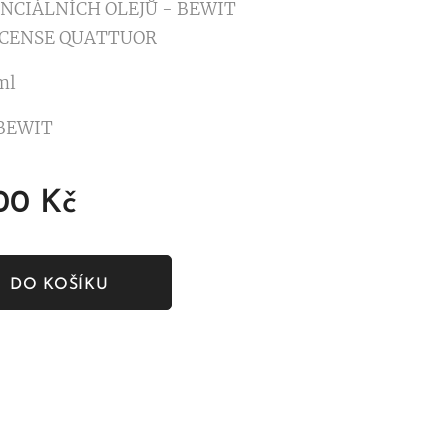
NCIÁLNÍCH OLEJŮ - BEWIT
CENSE QUATTUOR
 ml
 BEWIT
,00
Kč
DO KOŠÍKU