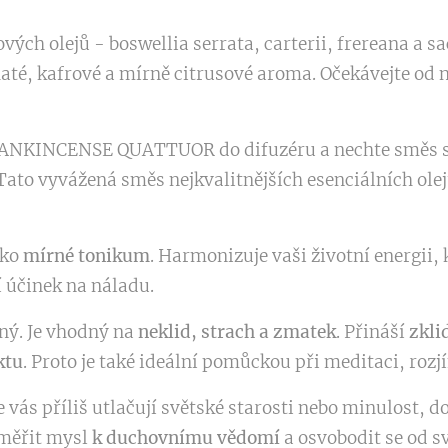
ých olejů - boswellia serrata, carterii, frereana a s
té, kafrové a mírně citrusové aroma. Očekávejte od n
RANKINCENSE QUATTUOR do difuzéru a nechte směs si
 Tato vyvážená směs nejkvalitnějších esenciálních ol
ako
mírné tonikum
. Harmonizuje vaši životní energii, 
 účinek na náladu.
ný. Je vhodný na
neklid, strach a zmatek
. Přináší
zkli
ktu
. Proto je také ideální pomůckou při meditaci, rozj
 vás příliš utlačují světské starosti nebo minulost, d
měřit mysl
k duchovnímu vědomí
a osvobodit se od s