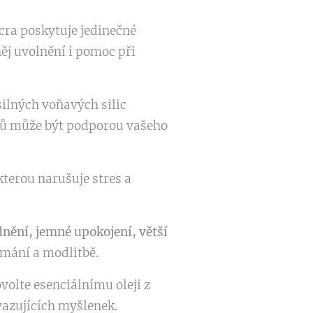
acra poskytuje jedinečné
ěj uvolnění i pomoc při
lných voňavých silic
ejů může být podporou vašeho
kterou narušuje stres a
dnění, jemné upokojení, větší
ímání a modlitbě.
ovolte esenciálnímu oleji z
vazujících myšlenek.