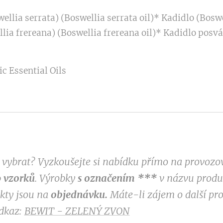
ellia serrata) (Boswellia serrata oil)* Kadidlo (Boswe
llia frereana) (Boswellia frereana oil)* Kadidlo posv
c Essential Oils
si vybrat? Vyzkoušejte si nabídku přímo na provoz
 vzorků
. Výrobky
s označením
***
v
názvu produk
ukty jsou na
objednávku.
Máte-li zájem o další pr
odkaz:
BEWIT - ZELENÝ ZVON