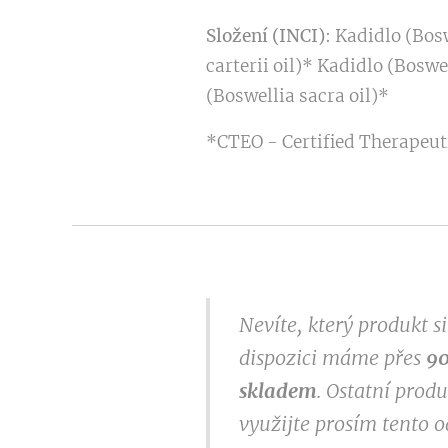
Složení (INCI)
: Kadidlo (Bosw
carterii oil)* Kadidlo (Boswe
(Boswellia sacra oil)*
*CTEO - Certified Therapeuti
Nevíte, který produkt 
dispozici máme přes
9
0
skladem
. Ostatní prod
využijte prosím tento 