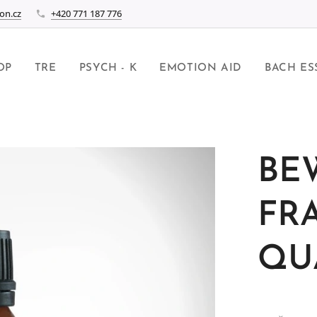
on.cz
+420 771 187 776
OP
TRE
PSYCH - K
EMOTION AID
BACH ES
BE
FR
QU