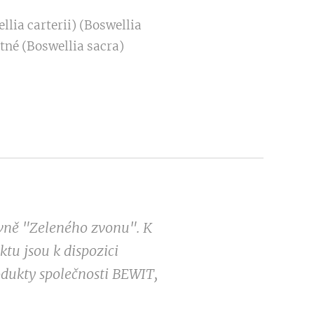
llia carterii) (Boswellia
átné (Boswellia sacra)
ovně "Zeleného zvonu". K
tu jsou k dispozici
odukty společnosti BEWIT,