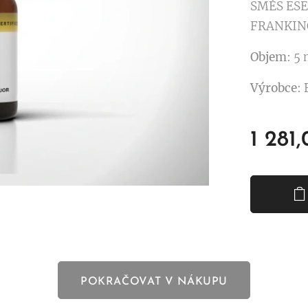
SMĚS ESE
FRANKIN
Objem
: 5
Výrobce
:
1 281
POKRAČOVAT V NÁKUPU