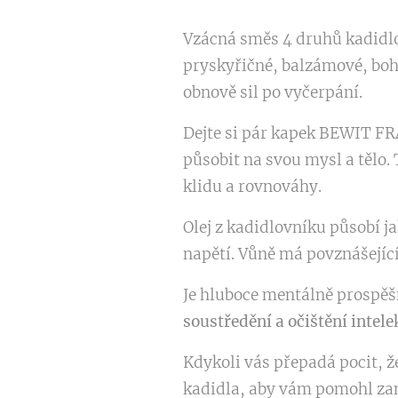
Vzácná směs 4 druhů kadidlov
pryskyřičné, balzámové, boha
obnově sil po vyčerpání.
Dejte si pár kapek BEWIT F
působit na svou mysl a tělo.
klidu a rovnováhy.
Olej z kadidlovníku působí j
napětí. Vůně má povznášející
Je hluboce mentálně prospěš
soustředění a očištění intele
Kdykoli vás přepadá pocit, že
kadidla, aby vám pomohl za