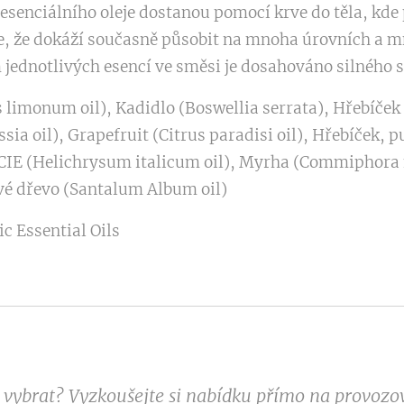
y esenciálního oleje dostanou pomocí krve do těla, kd
je, že dokáží současně působit na mnoha úrovních 
dnotlivých esencí ve směsi je dosahováno silného s
us limonum oil), Kadidlo (Boswellia serrata), Hřebíče
ia oil), Grapefruit (Citrus paradisi oil), Hřebíček, 
IE (Helichrysum italicum oil), Myrha (Commiphora 
ové dřevo (Santalum Album oil)
c Essential Oils
si vybrat? Vyzkoušejte si nabídku přímo na provoz