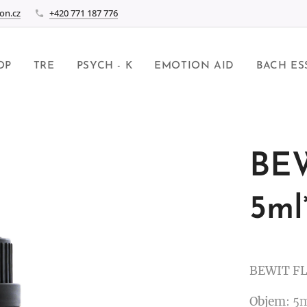
on.cz
+420 771 187 776
OP
TRE
PSYCH - K
EMOTION AID
BACH ES
BE
5ml*
BEWIT F
Objem
: 5