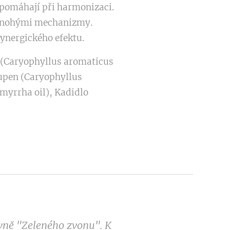
e pomáhají při harmonizaci.
a mnohými mechanizmy.
ynergického efektu.
k (Caryophyllus aromaticus
pupen (Caryophyllus
myrrha oil), Kadidlo
ovně "Zeleného zvonu". K