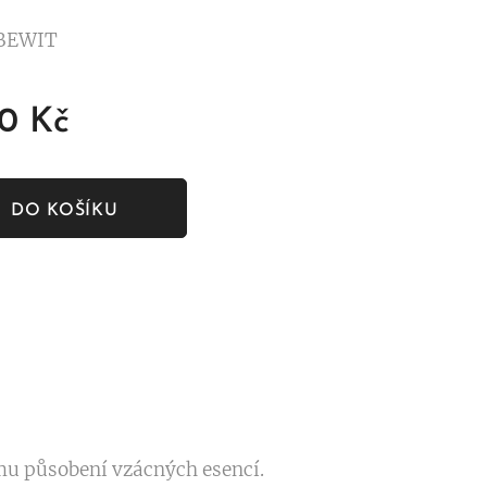
 BEWIT
00
Kč
DO KOŠÍKU
mu působení vzácných esencí.