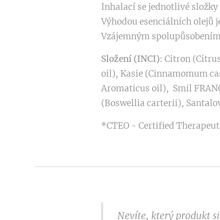
Inhalací se jednotlivé složk
Výhodou esenciálních olejů 
Vzájemným spolupůsobením je
Složení (INCI)
: Citron (Citr
oil), Kasie (Cinnamomum cass
Aromaticus oil), Smil FRANC
(Boswellia carterii), Santal
*CTEO - Certified Therapeuti
Nevíte, který produkt 