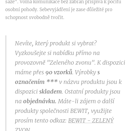
saze". Volná komunikace bez zábran přispívá k pocitu
osobní pohody. Sebevyjádření je zase důležité pro
schopnost svobodně tvořit.
Nevíte, který produkt si vybrat?
Vyzkoušejte si nabídku přímo na
provozovně "Zeleného zvonu". K dispozici
máme přes
9
0 vzorků
. Výrobky
s
označením
***
v
názvu produktu jsou k
dispozici
skladem
. Ostatní produkty jsou
na
objednávku.
Máte-li zájem o další
produkty společnosti BEWIT, využijte
prosím tento odkaz:
BEWIT - ZELENÝ
ZVON