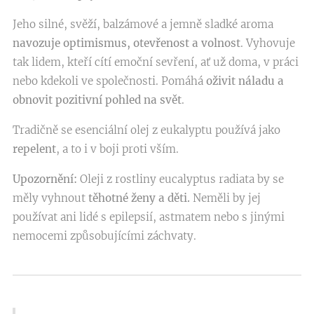
Jeho silné, svěží, balzámové a jemně sladké aroma
navozuje optimismus, otevřenost a volnost
. Vyhovuje
tak lidem, kteří cítí emoční sevření, ať už doma, v práci
nebo kdekoli ve společnosti. Pomáhá
oživit náladu a
obnovit pozitivní pohled na svět
.
Tradičně se esenciální olej z eukalyptu používá jako
repelent
, a to i v boji proti vším.
Upozornění:
Oleji z rostliny eucalyptus radiata by se
měly vyhnout
těhotné ženy a děti.
Neměli by jej
používat ani lidé s epilepsií, astmatem nebo s jinými
nemocemi způsobujícími záchvaty.