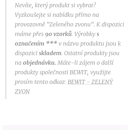
Nevíte, který produkt si vybrat?
Vyzkoušejte si nabídku přímo na
provozovně "Zeleného zvonu". K dispozici
máme přes
9
0 vzorků
. Výrobky
s
označením
***
v
názvu produktu jsou k
dispozici
skladem
. Ostatní produkty jsou
na
objednávku.
Máte-li zájem o další
produkty společnosti BEWIT, využijte
prosím tento odkaz:
BEWIT - ZELENÝ
ZVON