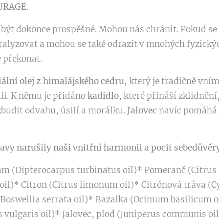
OURAGE.
být dokonce prospěšné. Mohou nás chránit. Pokud se
ralyzovat a mohou se také odrazit v mnohých fyzický
e překonat.
iální olej z himalájského cedru
, který je tradičně vn
vůli. K němu je přidáno
kadidlo
, které přináší zklidnění
udit odvahu, úsilí a morálku.
Jalovec
navíc pomáhá 
vy narušily naši vnitřní harmonii a pocit sebedůvěry
m (Dipterocarpus turbinatus oil)* Pomeranč (Citrus s
il)* Citron (Citrus limonum oil)* Citrónová tráva (
(Boswellia serrata oil)* Bazalka (Ocimum basilicum 
vulgaris oil)* Jalovec, plod (Juniperus communis oi