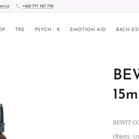
on.cz
+420 771 187 776
OP
TRE
PSYCH - K
EMOTION AID
BACH ES
BE
15m
BEWIT C
Objem
: 5