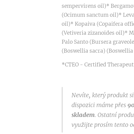
sempervirens oil)* Bergamot
(Ocimum sanctum oil)* Leva
oil)* Kopaiva (Copaifera off
(Vetiveria zizanoides oil)*
Palo Santo (Bursera graveolen
(Boswellia sacra) (Boswelli
*CTEO - Certified Therapeuti
Nevíte, který produkt 
dispozici máme přes
9
0
skladem
. Ostatní prod
využijte prosím tento 