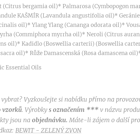
 (Citrus bergamia oil)* Palmarosa (Cymbopogon mart
ndule KAŠMÍR (Lavandula angustifolia oil)* Geránie
icinalis oil)* Ylang Ylang (Cananga odorata oil)* Vous
 Myrha (Commiphora myrrha oil)* Neroli (Citrus auran
s oil)* Kadidlo (Boswellia carterii) (Boswellia carte
a sacra oil)* Růže Damascenská (Rosa damascena oil)
c Essential Oils
si vybrat? Vyzkoušejte si nabídku přímo na provoz
 vzorků
. Výrobky
s označením
***
v
názvu produk
ukty jsou na
objednávku.
Máte-li zájem o další pr
odkaz:
BEWIT - ZELENÝ ZVON