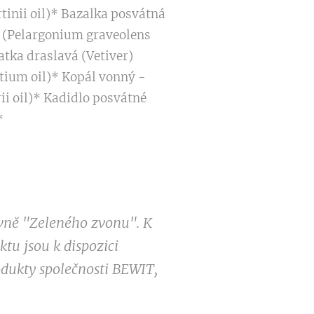
inii oil)* Bazalka posvátná
 (Pelargonium graveolens
atka draslavá (Vetiver)
tium oil)* Kopál vonný -
rii oil)* Kadidlo posvátné
*
ovně "Zeleného zvonu". K
tu jsou k dispozici
odukty společnosti BEWIT,