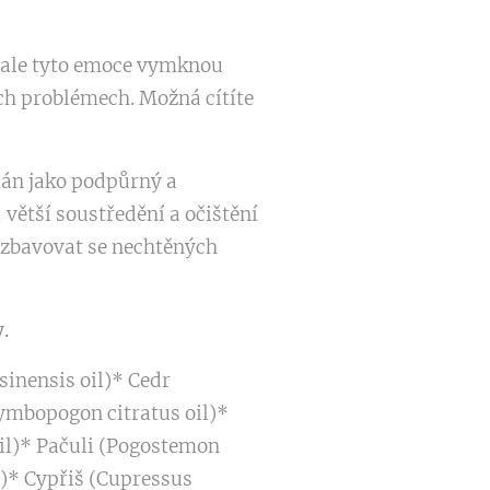
 ale tyto emoce vymknou
ch problémech. Možná cítíte
ímán jako podpůrný a
, větší soustředění a očištění
zbavovat se nechtěných
.
inensis oil)* Cedr
Cymbopogon citratus oil)*
oil)* Pačuli (Pogostemon
l)* Cypřiš (Cupressus