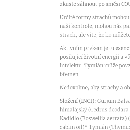
zkuste sáhnout po směsi C
Určité formy strachů mohou 
naší kontrole, mohou nás pa
strach, ale víte, že ho můžet
Aktivním prvkem je tu
esenc
posilující životní energii a 
intelektu.
Tymián
může povzb
břemen.
Nedovolme, aby strachy a oba
Složení (INCI)
: Gurjum Balsa
himalájský (Cedrus deodara o
Kadidlo (Boswellia serrata) 
cablin oil)* Tymián (Thymus 