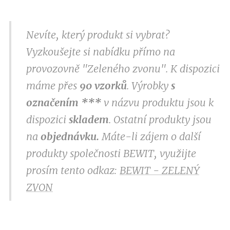
Nevíte, který produkt si vybrat?
Vyzkoušejte si nabídku přímo na
provozovně "Zeleného zvonu". K dispozici
máme přes
9
0 vzorků
. Výrobky
s
označením
***
v
názvu produktu jsou k
dispozici
skladem
. Ostatní produkty jsou
na
objednávku.
Máte-li zájem o další
produkty společnosti BEWIT, využijte
prosím tento odkaz:
BEWIT - ZELENÝ
ZVON