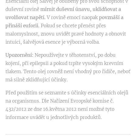
Esenciální olej Šalvěj je oblíbený pro svou schopnost v
duševní rovině
mírnit duševní únavu, uklidňovat a
uvolňovat napětí.
V rovině emocí naopak
povznáší a
přináší euforii.
Pokud se chcete přenést přes
malomyslnost, znovu uvidět pravé hodnoty a obnovit
intuici, šalvějová esence je výborná volba.
Upozornění:
Nepoužívejte v těhotenství, po dobu
kojení, při epilepsii a pokud trpíte vysokým krevním
tlakem. Tento olej rovněž není vhodný pro řidiče, neboť
má silně zklidňující účinky.
Před použitím se seznamte s účinky esenciálních olejů
na organismus. Dle Nařízení Evropské komise č.
432/2012 ze dne 16.května 2012 není možné tyto
informace uvádět u jednotlivých produktů.