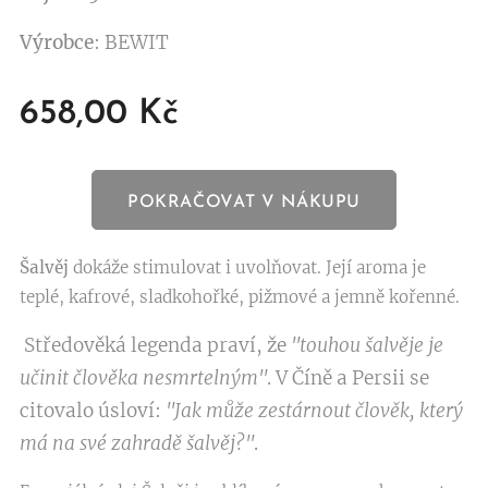
Výrobce
: BEWIT
658,00
Kč
POKRAČOVAT V NÁKUPU
Šalvěj
dokáže stimulovat i uvolňovat. Její aroma je
teplé, kafrové, sladkohořké, pižmové a jemně kořenné.
Středověká legenda praví, že
"touhou šalvěje je
učinit člověka nesmrtelným"
. V Číně a Persii se
citovalo úsloví:
"Jak může zestárnout člověk, který
má na své zahradě šalvěj?"
.