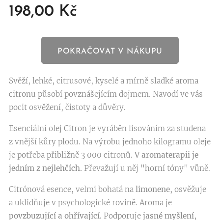
198,00
Kč
POKRAČOVAT V NÁKUPU
Svěží, lehké, citrusové, kyselé a mírně sladké aroma
citronu působí povznášejícím dojmem. Navodí ve vás
pocit osvěžení, čistoty a důvěry.
Esenciální olej Citron je vyráběn lisováním za studena
z vnější kůry plodu. Na výrobu jednoho kilogramu oleje
je potřeba přibližně 3 000 citronů.
V aromaterapii je
jedním z nejlehčích.
Převažují u něj "horní tóny" vůně.
Citrónová esence, velmi bohatá na
limonene,
osvěžuje
a uklidňuje v psychologické rovině. Aroma je
povzbuzující a ohřívající.
Podporuje
jasné myšlení,