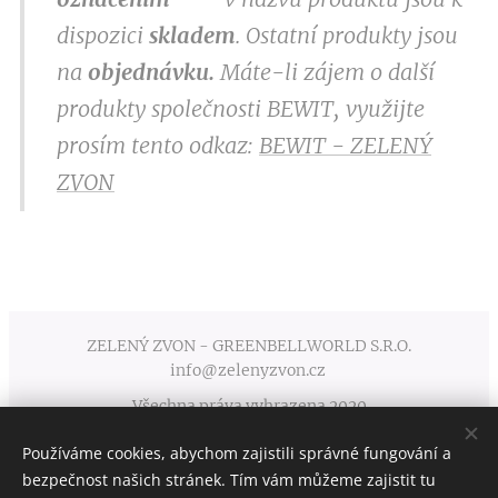
dispozici
skladem
. Ostatní produkty jsou
na
objednávku.
Máte-li zájem o další
produkty společnosti BEWIT, využijte
prosím tento odkaz:
BEWIT - ZELENÝ
ZVON
ZELENÝ ZVON - GREENBELLWORLD S.R.O.
info@zelenyzvon.cz
Všechna práva vyhrazena 2020
Používáme cookies, abychom zajistili správné fungování a
Obchodní podmínky
Cookies
bezpečnost našich stránek. Tím vám můžeme zajistit tu