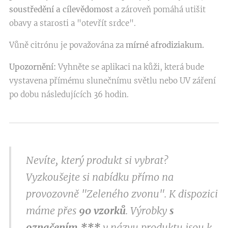
soustředění a cílevědomost
a zároveň pomáhá utišit
obavy a starosti a "otevřít srdce".
Vůně citrónu je považována za
mírné afrodiziakum.
Upozornění:
Vyhněte se aplikaci na kůži, která bude
vystavena přímému slunečnímu světlu nebo UV záření
po dobu následujících 36 hodin.
Nevíte, který produkt si vybrat?
Vyzkoušejte si nabídku přímo na
provozovně "Zeleného zvonu". K dispozici
máme přes
9
0 vzorků
. Výrobky
s
označením
***
v
názvu produktu jsou k