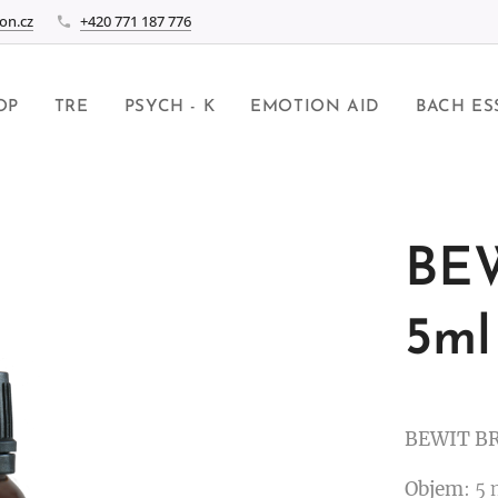
on.cz
+420 771 187 776
OP
TRE
PSYCH - K
EMOTION AID
BACH ES
BE
5ml
BEWIT B
Objem
: 5