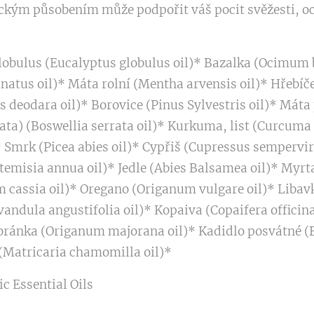
ickým působením může podpořit váš pocit svěžesti, oc
lobulus (Eucalyptus globulus oil)* Bazalka (Ocimum
natus oil)* Máta rolní (Mentha arvensis oil)* Hřebí
s deodara oil)* Borovice (Pinus Sylvestris oil)* Mát
rata) (Boswellia serrata oil)* Kurkuma, list (Curcum
* Smrk (Picea abies oil)* Cypřiš (Cupressus sempervir
Artemisia annua oil)* Jedle (Abies Balsamea oil)* My
cassia oil)* Oregano (Origanum vulgare oil)* Liba
ndula angustifolia oil)* Kopaiva (Copaifera officina
ánka (Origanum majorana oil)* Kadidlo posvátné (B
(Matricaria chamomilla oil)*
c Essential Oils