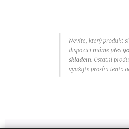
Nevíte, který produkt 
dispozici máme přes
9
0
skladem
. Ostatní prod
využijte prosím tento 