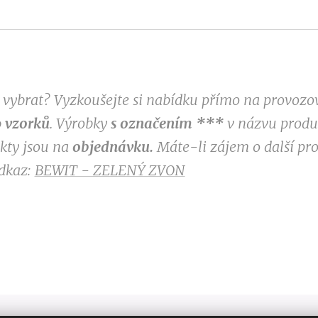
si vybrat? Vyzkoušejte si nabídku přímo na provoz
 vzorků
. Výrobky
s označením
***
v
názvu produk
ukty jsou na
objednávku.
Máte-li zájem o další pr
odkaz:
BEWIT - ZELENÝ ZVON