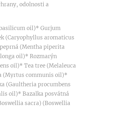
hrany, odolnosti a
 basilicum oil)* Gurjum
ček (Caryophyllus aromaticus
a peprná (Mentha piperita
a longa oil)* Rozmarýn
ens oil)* Tea tree (Melaleuca
rta (Myrtus communis oil)*
vka (Gaultheria procumbens
lis oil)* Bazalka posvátná
oswellia sacra) (Boswellia