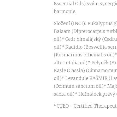
Essential Oils) svým synerg
harmonie.
Složení (INCI)
: Eukalyptus g
Balsam (Dipterocarpus turbi
oil)* Cedr himalájský (Cedru
oil)* Kadidlo (Boswellia ser
(Rosmarinus officinalis oil)
alternifolia oil)* Pelyněk (
Kasie (Cassia) (Cinnamomum 
oil)* Levandule KAŠMÍR (Lava
(Ocimum sanctum oil)* Major
sacra oil)* Heřmánek pravý 
*CTEO - Certified Therapeuti