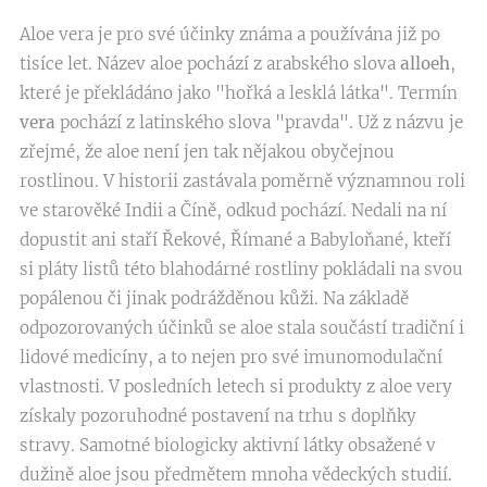
Aloe vera je pro své účinky známa a používána již po
tisíce let. Název aloe pochází z arabského slova
alloeh
,
které je překládáno jako "hořká a lesklá látka". Termín
vera
pochází z latinského slova "pravda". Už z názvu je
zřejmé, že aloe není jen tak nějakou obyčejnou
rostlinou. V historii zastávala poměrně významnou roli
ve starověké Indii a Číně, odkud pochází. Nedali na ní
dopustit ani staří Řekové, Římané a Babyloňané, kteří
si pláty listů této blahodárné rostliny pokládali na svou
popálenou či jinak podrážděnou kůži. Na základě
odpozorovaných účinků se aloe stala součástí tradiční i
lidové medicíny, a to nejen pro své imunomodulační
vlastnosti. V posledních letech si produkty z aloe very
získaly pozoruhodné postavení na trhu s doplňky
stravy. Samotné biologicky aktivní látky obsažené v
dužině aloe jsou předmětem mnoha vědeckých studií.