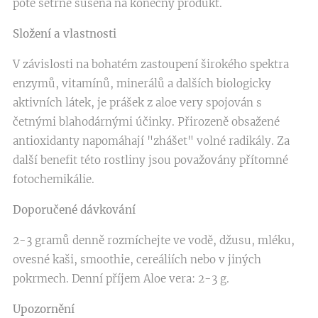
poté šetrně sušena na konečný produkt.
Složení a vlastnosti
V závislosti na bohatém zastoupení širokého spektra
enzymů, vitamínů, minerálů a dalších biologicky
aktivních látek, je prášek z aloe very spojován s
četnými blahodárnými účinky. Přirozeně obsažené
antioxidanty napomáhají "zhášet" volné radikály. Za
další benefit této rostliny jsou považovány přítomné
fotochemikálie.
Doporučené dávkování
2-3 gramů denně rozmíchejte ve vodě, džusu, mléku,
ovesné kaši, smoothie, cereáliích nebo v jiných
pokrmech. Denní příjem Aloe vera: 2-3 g.
Upozornění