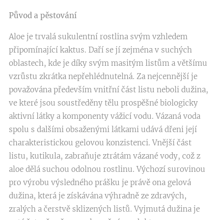
Původ a pěstování
Aloe je trvalá sukulentní rostlina svým vzhledem
připomínající kaktus. Daří se jí zejména v suchých
oblastech, kde je díky svým masitým listům a většímu
vzrůstu zkrátka nepřehlédnutelná. Za nejcennější je
považována především vnitřní část listu neboli dužina,
ve které jsou soustředěny tělu prospěšné biologicky
aktivní látky a komponenty vážicí vodu. Vázaná voda
spolu s dalšími obsaženými látkami udává dřeni její
charakteristickou gelovou konzistenci. Vnější část
listu, kutikula, zabraňuje ztrátám vázané vody, což z
aloe dělá suchou odolnou rostlinu. Výchozí surovinou
pro výrobu výsledného prášku je právě ona gelová
dužina, která je získávána výhradně ze zdravých,
zralých a čerstvě sklizených listů. Vyjmutá dužina je