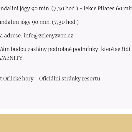
undalini jógy 90 min. (7,30 hod.) + lekce Pilates 60 min
undalini jógy 90 min. (7,30 hod.)
a adrese:
info@zelenyzvon.cz
 Vám budou zaslány podrobné podmínky, které se říd
AMENITY.
 Orlické hory - Oficiální stránky resortu