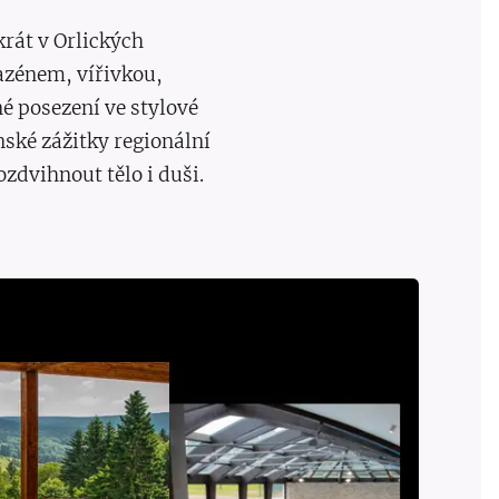
rát v Orlických
azénem, vířivkou,
é posezení ve stylové
ské zážitky regionální
ozdvihnout tělo i duši.