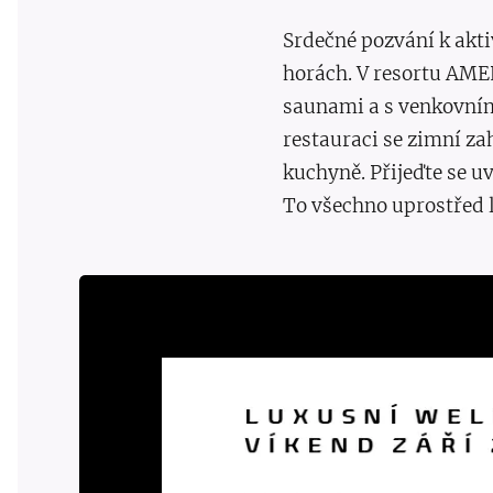
Srdečné pozvání k akt
horách. V resortu AME
saunami a s venkovním
restauraci se zimní za
kuchyně. Přijeďte se uv
To všechno uprostřed le