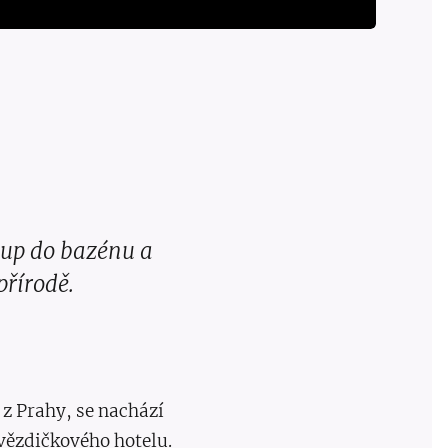
tup do bazénu a
přírodě.
z Prahy, se nachází
vězdičkového hotelu.