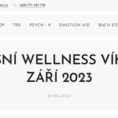
on.cz
+420 771 187 776
OP
TRE
PSYCH - K
EMOTION AID
BACH ES
NÍ WELLNESS VÍ
ZÁŘÍ 2023
30.09.2022