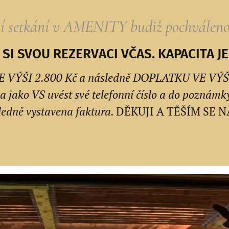
í setkání v AMENITY budiž pochválen
SI SVOU REZERVACI VČAS. KAPACITA 
ŠI 2.800 Kč a následně DOPLATKU VE VÝŠI 2.9
 jako VS uvést své telefonní číslo a do poznám
edně vystavena faktura.
DĚKUJI A TĚŠÍM SE NA 