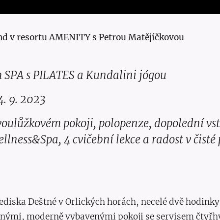
nd v resortu AMENITY s Petrou Matějíčkovou
m SPA s PILATES a Kundalini jógou
4. 9. 2023
voulůžkovém pokoji, polopenze, dopolední vs
lness&Spa, 4 cvičební lekce a radost v čisté 
diska Deštné v Orlických horách, necelé dvě hodinky 
nými, moderně vybavenými pokoji se servisem čtyřh