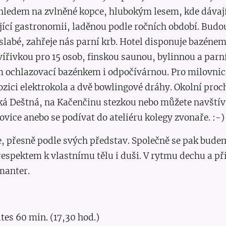
hledem na zvlněné kopce, hlubokým lesem, kde dávají 
jící gastronomii, laděnou podle ročních období. Budo
slabé, zahřeje nás parní krb. Hotel disponuje bazéne
ířivkou pro 15 osob, finskou saunou, bylinnou a par
ochlazovací bazénkem i odpočívárnou. Pro milovnic
ozici elektrokola a dvě bowlingové dráhy. Okolní pr
lká Deštná, na Kačenčinu stezkou nebo můžete navštív
vice anebo se podívat do ateliéru kolegy zvonaře. :-)
be, přesně podle svých představ. Společně se pak bud
respektem k vlastnímu tělu i duši. V rytmu dechu a při
manter.
ates 60 min. (17,30 hod.)