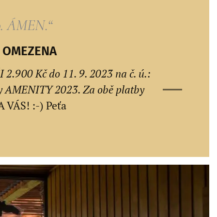
o. ÁMEN.“
JE OMEZENA
00 Kč do 11. 9. 2023 na č. ú.:
ky AMENITY 2023. Za obě platby
VÁS! :-) Peťa