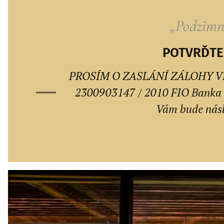
„Podzimn
POTVRĎTE 
PROSÍM O ZASLÁNÍ ZÁLOHY VE VÝ
2300903147 / 2010 FIO Banka a
Vám bude násl