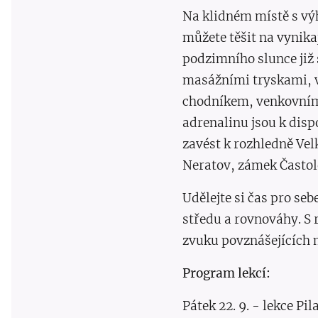
Na klidném místě s vý
můžete těšit na vynika
podzimního slunce již 
masážními tryskami, v
chodníkem, venkovním 
adrenalinu jsou k disp
zavést k rozhledně Ve
Neratov, zámek Častolo
Udělejte si čas pro se
středu a rovnováhy. S 
zvuku povznášejících 
Program lekcí:
Pátek 22. 9. - lekce Pil