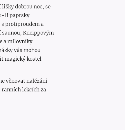
lišky dobrou noc, se
u-li paprsky
m s protiproudem a
ní saunou, Kneippovým
e a milovníky
ocházky vás mohou
it magický kostel
eme věnovat nalézání
 ranních lekcích za