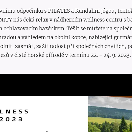
ivnímu odpočinku s PILATES a Kundalini jógou, tentok
NITY nás čeká relax v nádherném wellness centru s b
 ochlazovacím bazénkem. Těšit se můžete na společn
hradou a výhledem na okolní kopce, nabízející gurmán
olnit, zasmát, zažít radost při společných chvílích, p
sů v čisté horské přírodě v termínu 22. - 24. 9. 2023.