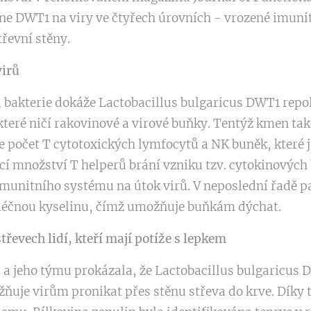
e DWT1 na viry ve čtyřech úrovních - vrozené imuni
řevní stěny.
virů
ká bakterie dokáže Lactobacillus bulgaricus DWT1 rep
teré ničí rakovinové a virové buňky. Tentýž kmen ta
e počet T cytotoxických lymfocytů a NK buněk, které 
cí množství T helperů brání vzniku tzv. cytokinových b
imunitního systému na útok virů. V neposlední řadě 
léčnou kyselinu, čímž umožňuje buňkám dýchat.
třevech lidí, kteří mají potíže s lepkem
 a jeho týmu prokázala, že Lactobacillus bulgaricus 
žňuje virům pronikat přes stěnu střeva do krve. Díky