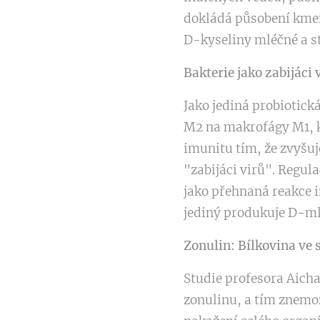
dokládá působení kmen
D-kyseliny mléčné a st
Bakterie jako zabijáci 
Jako jediná probiotic
M2 na makrofágy M1, k
imunitu tím, že zvyšuj
"zabijáci virů". Regula
jako přehnaná reakce 
jediný produkuje D-m
Zonulin: Bílkovina ve s
Studie profesora Aicha
zonulinu, a tím znemo