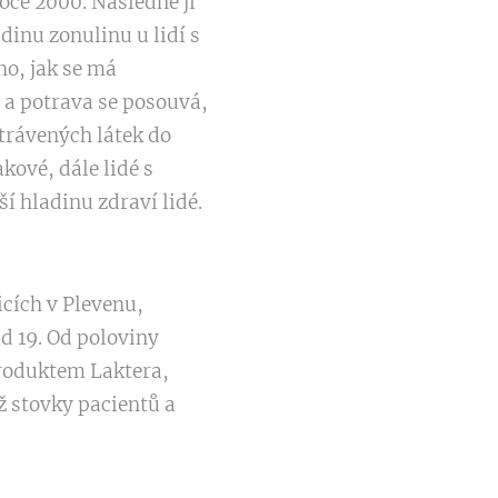
oce 2000. Následně ji
dinu zonulinu u lidí s
ho, jak se má
 a potrava se posouvá,
trávených látek do
kové, dále lidé s
 hladinu zdraví lidé.
cích v Plevenu,
id 19. Od poloviny
produktem Laktera,
ž stovky pacientů a