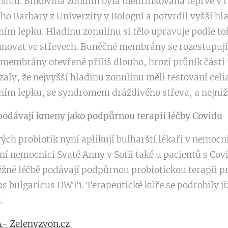
smu. Bílkovina zonulin byla identifikována teprve v r
 Barbary z Univerzity v Bologni a potvrdil vyšší hla
m lepku. Hladinu zonulinu si tělo upravuje podle to
sunovat ve střevech. Buněčné membrány se rozestupují
membrány otevřené příliš dlouho, hrozí průnik části 
aly, že nejvyšší hladinu zonulinu měli testovaní celia
ím lepku, se syndromem dráždivého střeva, a nejnižší
odávají kmeny jako podpůrnou terapii léčby Covidu
h probiotik nyní aplikují bulharští lékaři v nemocni
tní nemocnici Svaté Anny v Sofii také u pacientů s Cov
ěžné léčbě podávají podpůrnou probiotickou terapii 
us bulgaricus DWT1. Terapeutické kúře se podrobily ji
.
- Zelenyzvon.cz