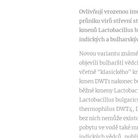
Ovlivňují vrozenou im
průniku virů střevní s
kmenů Lactobacillus b
indických a bulharský
Novou variantu známé
objevili bulharští vědc
včetně "klasického" km
kmen DWT1 nakonec bu
běžné kmeny Lactobacil
Lactobacillus bulgari
thermophilus DWT4, D
bez nich nemůže existo
pobytu ve vodě také m
indických vědců, publ