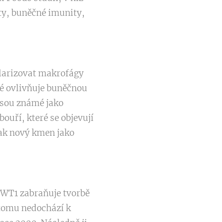
ty, buněčné imunity,
olarizovat makrofágy
ké ovlivňuje buněčnou
jsou známé jako
ouří, které se objevují
pak nový kmen jako
DWT1 zabraňuje tvorbě
 tomu nedochází k