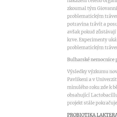
nakažení celého organi
zkoumal tým Giovanniho
problematickým trávení
potravina trávit a po
avšak pokud zůstávají 
krve. Experimenty ukáz
problematickým tráven
Bulharské nemocnice p
Výsledky výzkumu novýc
Pavlikeni a v Univerzi
minulého roku zde k b
obsahující Lactobacill
projekt stále pokračuje
PROBIOTIKA LAKTERA