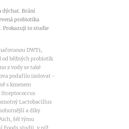
 dýchat. Brání
evená probiotika
 Prokazují to studie
označovanou DWT1,
íl od běžných probiotik
mo z vody se také
a podařilo izolovat -
ečně s kmenem
y Streptococcus
amotný Lactobacillus
mohutnější a díky
Aich, šéf týmu
 Foods studii, v níž