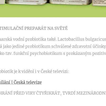
TIMULAČNÍ PREPARÁT NA SVĚTĚ
arská vodní probiotika také. Lactobacillus bulgaricus 
má jako jediné probiotikum schválené zdravotní účinky
jako tzv. funkční psychobiotikum s prokázaným poziti
iotik je k vidění i v České televizi:
sílání | Česká televize
HRÁNÍ PŘED VIRY ČTYŘIKRÁT, TVRDÍ MEZINÁRODN