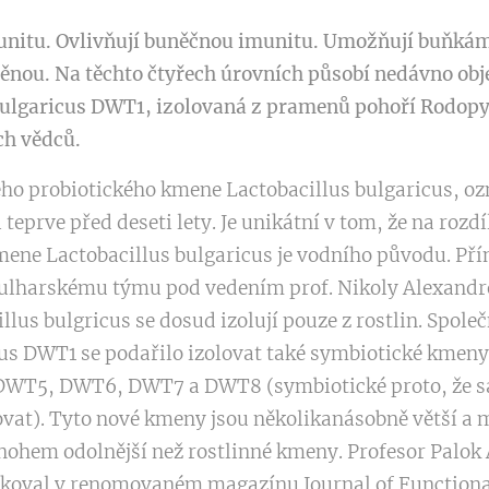
unitu. Ovlivňují buněčnou imunitu. Umožňují buňkám
těnou. Na těchto čtyřech úrovních působí nedávno obj
ulgaricus DWT1, izolovaná z pramenů pohoří Rodopy.
ch vědců.
ho probiotického kmene Lactobacillus bulgaricus, 
i teprve před deseti lety. Je unikátní v tom, že na rozd
ene Lactobacillus bulgaricus je vodního původu. Pří
lharskému týmu pod vedením prof. Nikoly Alexandrov
lus bulgricus se dosud izolují pouze z rostlin. Spol
cus DWT1 se podařilo izolovat také symbiotické kmen
WT5, DWT6, DWT7 a DWT8 (symbiotické proto, že s
vat). Tyto nové kmeny jsou několikanásobně větší a 
nohem odolnější než rostlinné kmeny. Profesor Palok 
ikoval v renomovaném magazínu Journal of Functional