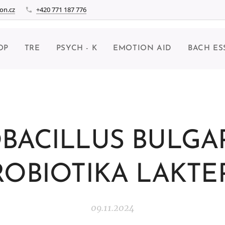
on.cz
+420 771 187 776
OP
TRE
PSYCH - K
EMOTION AID
BACH ES
BACILLUS BULGAR
ROBIOTIKA LAKTE
09.11.2024