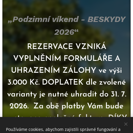
„Podzimní víkend - BESKYDY
2026
“
REZERVACE VZNIKÁ
VYPLNĚNÍM FORMULÁŘE A
UHRAZENÍM ZÁLOHY ve výši
3.000 Kč. DOPLATEK dle zvolené
varianty je nutné uhradit do 31. 7.
2026. Za obě platby Vám bude
vystavena společná faktura.
DÍKY
A TĚŠÍM SE! :-) Peťa
Používáme cookies, abychom zajistili správné fungování a