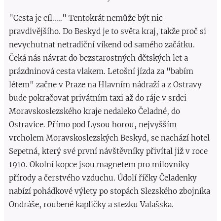
"Cesta je cíl....." Tentokrát nemůže být nic
pravdivějšího. Do Beskyd je to světa kraj, takže proč si
nevychutnat netradiční víkend od samého začátku.
Čeká nás návrat do bezstarostných dětských let a
prázdninová cesta vlakem. Letošní jízda za "babím
létem" začne v Praze na Hlavním nádraží a z Ostravy
bude pokračovat privátním taxi až do ráje v srdci
Moravskoslezského kraje nedaleko Čeladné, do
Ostravice. Přímo pod Lysou horou, nejvyšším
vrcholem Moravskoslezských Beskyd, se nachází hotel
Sepetná, který své první návštěvníky přivítal již v roce
1910. Okolní kopce jsou magnetem pro milovníky
přírody a čerstvého vzduchu. Údolí říčky Čeladenky
nabízí pohádkové výlety po stopách Slezského zbojníka
Ondráše, roubené kapličky a stezku Valašska.