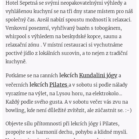
Hotel Sepetná se svými neopakovatelnými výhledy a
vyhlášenou kuchyní se na tři dny stane místem pro náš
společný čas. Areál nabízí spoustu možností k relaxaci.
Venkovní posezení, vyhřívaný bazén s tobogánem,
whirpool s výhledem na beskydské kopce, saunu a
relaxační zónu . V místní restauraci si vychutnáme
poctivé jídlo z lokálních surovin, a to nejen z tradiční
kuchyně.
lekcích
Kundalini jógy
Potkáme se na
ranních
a
lekcích
Pilates
večerních
a v sobotu si podle nálady
vyrazíme na výlet, na Lysou horu, na elektrokolo...
Každý podle svého gusta. A v sobotu večer vás zvu na
bowling, kde není důležité zvítězit, ale zúčastnit se. :-)
Objevte sílu přítomnosti při lekcích jógy i Pilates,
propojte se s harmonií dechu, pohybu a klidné mysli.