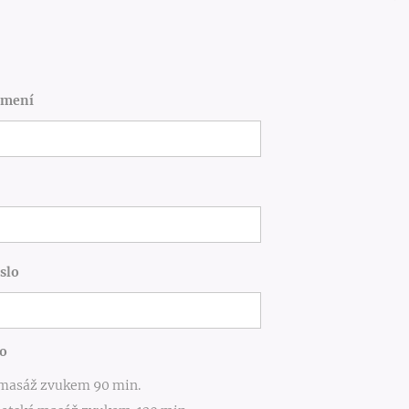
jmení
slo
o
 masáž zvukem 90 min.