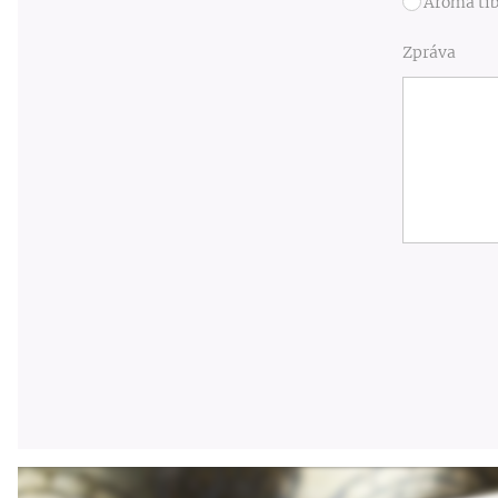
Aroma ti
Zpráva