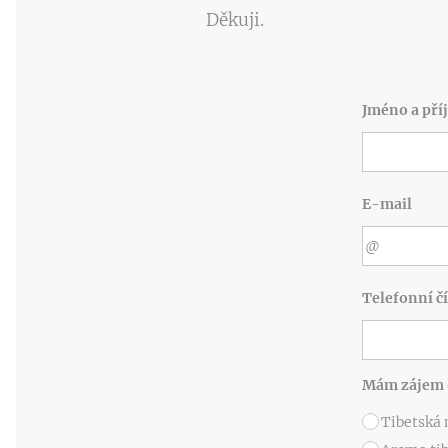
Děkuji.
Jméno a pří
E-mail
Telefonní čí
Mám zájem 
Tibetská