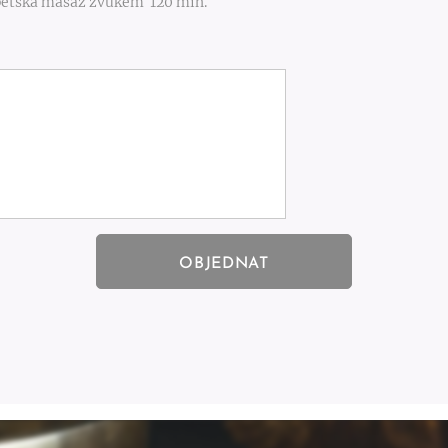
betská masáž zvukem 120 min.
OBJEDNAT