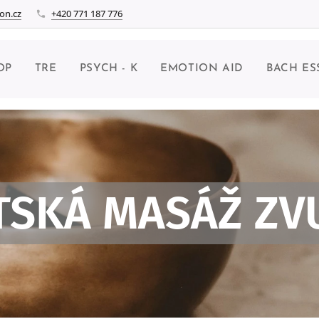
on.cz
+420 771 187 776
OP
TRE
PSYCH - K
EMOTION AID
BACH ES
TSKÁ MASÁŽ Z