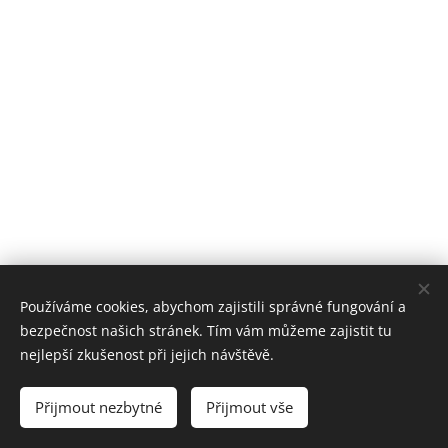
ZELENÝ ZVON - GREENBELLWORLD S.R.O.
Používáme cookies, abychom zajistili správné fungování a
info@zelenyzvon.cz
bezpečnost našich stránek. Tím vám můžeme zajistit tu
Všechna práva vyhrazena 2020
nejlepší zkušenost při jejich návštěvě.
Obchodní podmínky
Cookies
Přijmout nezbytné
Přijmout vše