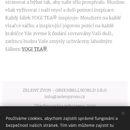
stravovat a hýbat tak, aby naše tělo prospívalo. Musíme
však vyživovat i naši mysl a duši pomocí inspirace.
Každý šálek YOGI TEA® inspiruje. Moudrem na každé
visačce sáčku a inspirující jógovou pozicí na každé
krabičce Vás zveme k dodání rovnováhy Vaší duši,
zatímco budou Vaše smysly uchváceny lahodným
šálkem
YOGI TEA®
.
ZELENÝ ZVON - GREENBELLWORLD S.R.O.
info@zelenyzvon.cz
Všechna práva vyhrazena 2020
Používáme cookies, abychom zajistili správné fungování a
Obchodní podmínky
Cookies
bezpečnost našich stránek. Tím vám můžeme zajistit tu