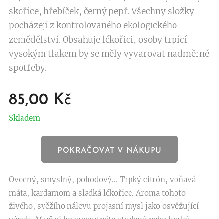
skořice, hřebíček, černý pepř. Všechny složky
pocházejí z kontrolovaného ekologického
zemědělství. Obsahuje lékořici, osoby trpící
vysokým tlakem by se měly vyvarovat nadměrné
spotřeby.
85,00
Kč
Skladem
POKRAČOVAT V NÁKUPU
Ovocný, smyslný, pohodový... Trpký citrón, voňavá
máta, kardamom a sladká lékořice. Aroma tohoto
živého, svěžího nálevu projasní mysl jako osvěžující