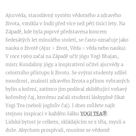
Ajurvéda, starodávný systém vědomého a zdravého
života, vznikla v Indii před více než pěti tisíci lety. Na
Západě, kde byla poprvé představena koncem
šedesátých let minulého století, se často označuje jako
nauka o životě (Ajur = život, Véda = věda nebo nauka).
V roce 1969 začal na Západě učit jógu Yogi Bhajan,
mistr Kundaliny jógy a inspirativní učitel ajurvédy a
celostního přístupu k životu. Se svými studenty sdílel
moudrost, znalosti zdravého života a přínos vybraných
bylin a koření, zatímco jim podával zklidňující voňavý
kořeněný čaj, kterému začali studenti láskyplně říkat
Yogi Tea (neboli jogínův čaj). I dnes můžete najít
stejnou inspiraci v každém šálku
YOGI TEA®
.
Lidská bytost je celkem, skládajícím se z těla, mysli a
duše. Abychom prospívali, musíme se vědomě