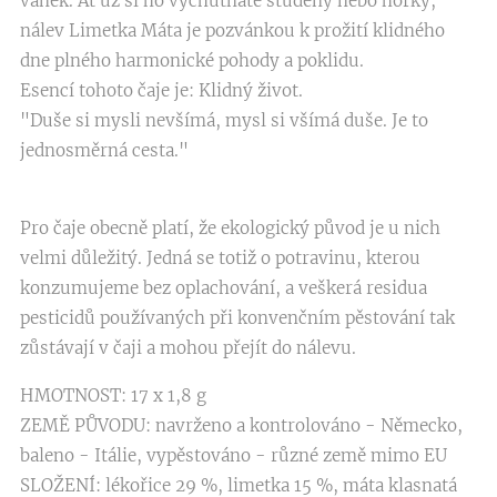
vánek. Ať už si ho vychutnáte studený nebo horký,
nálev Limetka Máta je pozvánkou k prožití klidného
dne plného harmonické pohody a poklidu.
Esencí tohoto čaje je: Klidný život.
"Duše si mysli nevšímá, mysl si všímá duše. Je to
jednosměrná cesta."
Pro čaje obecně platí, že ekologický původ je u nich
velmi důležitý. Jedná se totiž o potravinu, kterou
konzumujeme bez oplachování, a veškerá residua
pesticidů používaných při konvenčním pěstování tak
zůstávají v čaji a mohou přejít do nálevu.
HMOTNOST: 17 x 1,8 g
ZEMĚ PŮVODU: navrženo a kontrolováno - Německo,
baleno - Itálie, vypěstováno - různé země mimo EU
SLOŽENÍ: lékořice 29 %, limetka 15 %, máta klasnatá