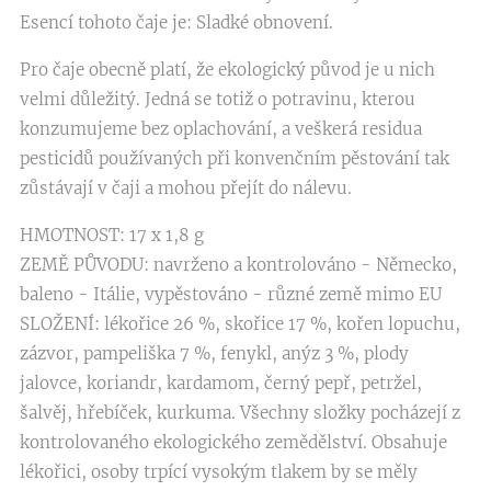
Esencí tohoto čaje je: Sladké obnovení.
Pro čaje obecně platí, že ekologický původ je u nich
velmi důležitý. Jedná se totiž o potravinu, kterou
konzumujeme bez oplachování, a veškerá residua
pesticidů používaných při konvenčním pěstování tak
zůstávají v čaji a mohou přejít do nálevu.
HMOTNOST: 17 x 1,8 g
ZEMĚ PŮVODU: navrženo a kontrolováno - Německo,
baleno - Itálie, vypěstováno - různé země mimo EU
SLOŽENÍ: lékořice 26 %, skořice 17 %, kořen lopuchu,
zázvor, pampeliška 7 %, fenykl, anýz 3 %, plody
jalovce, koriandr, kardamom, černý pepř, petržel,
šalvěj, hřebíček, kurkuma. Všechny složky pocházejí z
kontrolovaného ekologického zemědělství. Obsahuje
lékořici, osoby trpící vysokým tlakem by se měly