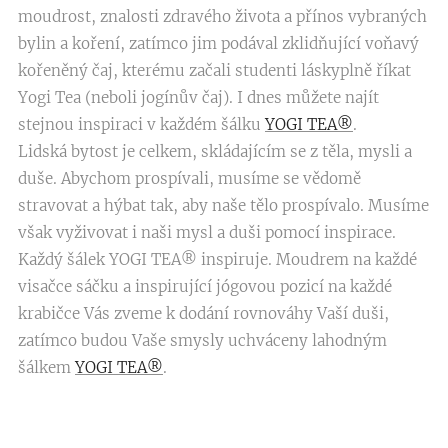
moudrost, znalosti zdravého života a přínos vybraných
bylin a koření, zatímco jim podával zklidňující voňavý
kořeněný čaj, kterému začali studenti láskyplně říkat
Yogi Tea (neboli jogínův čaj). I dnes můžete najít
stejnou inspiraci v každém šálku
YOGI TEA®
.
Lidská bytost je celkem, skládajícím se z těla, mysli a
duše. Abychom prospívali, musíme se vědomě
stravovat a hýbat tak, aby naše tělo prospívalo. Musíme
však vyživovat i naši mysl a duši pomocí inspirace.
Každý šálek YOGI TEA® inspiruje. Moudrem na každé
visačce sáčku a inspirující jógovou pozicí na každé
krabičce Vás zveme k dodání rovnováhy Vaší duši,
zatímco budou Vaše smysly uchváceny lahodným
šálkem
YOGI TEA®
.