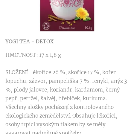
YOGI TEA - DETOX
HMOTNOST: 17 x 1,8 g
SLOŽENÍ: lékořice 26 %, skořice 17 %, kořen
lopuchu, zázvor, pampeliška 7 %, fenykl, anýz 3
%, plody jalovce, koriandr, kardamom, černý
pepř, petržel, šalvěj, hřebíček, kurkuma.
Všechny složky pocházejí z kontrolovaného
ekologického zemědělství. Obsahuje lékořici,
osoby trpící vysokým tlakem by se měly
vyvarovat nadměrné spotřeby.