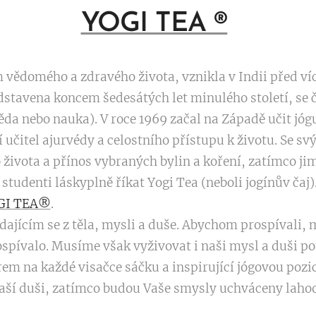
YOGI TEA
®
vědomého a zdravého života, vznikla v Indii před více 
stavena koncem šedesátých let minulého století, se 
věda nebo nauka). V roce 1969 začal na Západě učit jóg
 učitel ajurvédy a celostního přístupu k životu. Se sv
života a přínos vybraných bylin a koření, zatímco ji
studenti láskyplně říkat Yogi Tea (neboli jogínův čaj)
GI TEA®
.
ádajícím se z těla, mysli a duše. Abychom prospívali
rospívalo. Musíme však vyživovat i naši mysl a duši p
m na každé visačce sáčku a inspirující jógovou pozic
aší duši, zatímco budou Vaše smysly uchváceny la