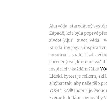
Ajurvéda, starodávný systém 
Západě, kde byla poprvé před
životě (Ajur = život, Véda = 
Kundaliny jógy a inspirativní
moudrost, znalosti zdravého 
kořeněný čaj, kterému začali 
inspiraci v každém šálku
YO
Lidská bytost je celkem, skl
a hýbat tak, aby naše tělo p
YOGI TEA® inspiruje. Moudre
zveme k dodání rovnováhy V