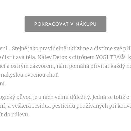
POKRAČOVAT V NÁKUPU
í... Stejně jako pravidelně uklízíme a čistíme své př
 čistit svá těla. Nálev Detox s citrónem YOGI TEA®, 
icí a ostrým zázvorem, nám pomáhá přivítat každý no
ě nakyslou ovocnou chuť.
ní.
logický původ je u nich velmi důležitý. Jedná se totiž 
, a veškerá residua pesticidů používaných při konv
ít do nálevu.