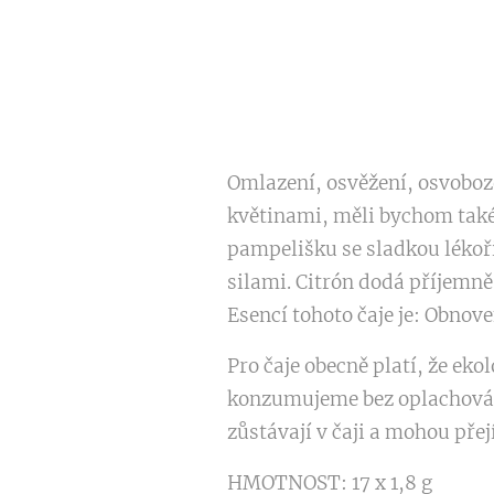
Omlazení, osvěžení, osvobozen
květinami, měli bychom také
pampelišku se sladkou lékoř
silami. Citrón dodá příjemn
Esencí tohoto čaje je: Obnove
Pro čaje obecně platí, že eko
konzumujeme bez oplachování
zůstávají v čaji a mohou přej
HMOTNOST: 17 x 1,8 g