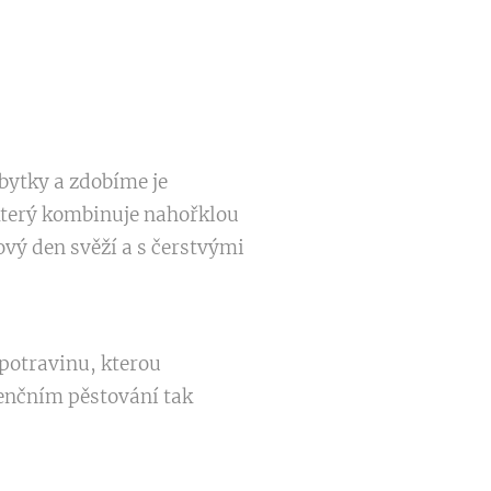
íbytky a zdobíme je
který kombinuje nahořklou
vý den svěží a s čerstvými
o potravinu, kterou
enčním pěstování tak