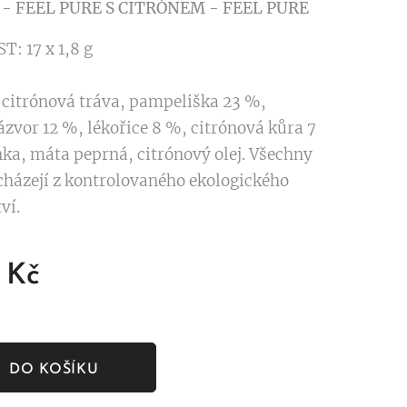
 - FEEL PURE S CITRÓNEM - FEEL PURE
 17 x 1,8 g
citrónová tráva, pampeliška 23 %,
ázvor 12 %, lékořice 8 %, citrónová kůra 7
a, máta peprná, citrónový olej. Všechny
cházejí z kontrolovaného ekologického
ví.
Kč
DO KOŠÍKU