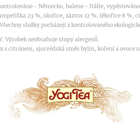
ntrolováno - Německo, baleno - Itálie, vypěstován
ampeliška 23 %, skořice, zázvor 12 %, lékořice 8 %, 
 Všechny složky pocházejí z kontrolovaného ekologick
Výrobek neobsahuje stopy alergenů.
 citrónem, ajurvédská směs bylin, koření a ovoce na 