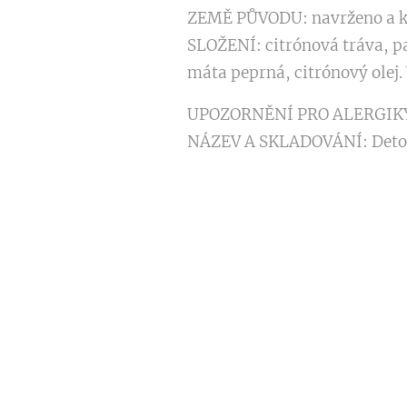
ZEMĚ PŮVODU: navrženo a ko
SLOŽENÍ: citrónová tráva, p
máta peprná, citrónový olej.
UPOZORNĚNÍ PRO ALERGIKY: 
NÁZEV A SKLADOVÁNÍ: Detox s