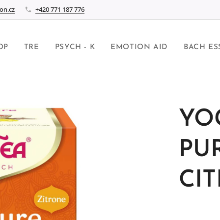
on.cz
+420 771 187 776
OP
TRE
PSYCH - K
EMOTION AID
BACH ES
YOG
PU
CI