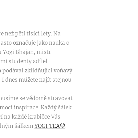
než pěti tisíci lety. Na
často označuje jako nauka o
u Yogi Bhajan, mistr
ými studenty sdílel
m podával zklidňující voňavý
. I dnes můžete najít stejnou
, musíme se vědomě stravovat
omocí inspirace. Každý šálek
í na každé krabičce Vás
hodným šálkem
YOGI TEA®
.