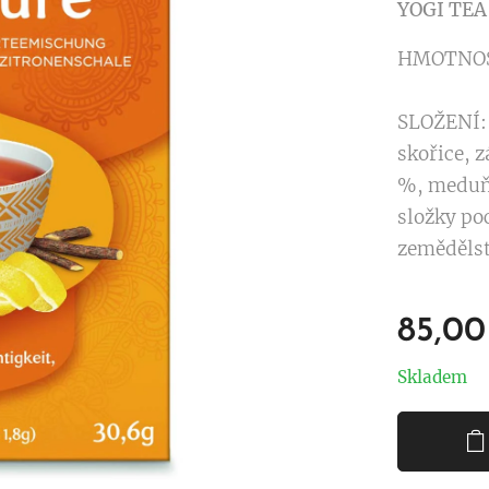
YOGI TEA
HMOTNOST:
SLOŽENÍ: 
skořice, z
%, meduňk
složky po
zemědělst
85,00
Skladem