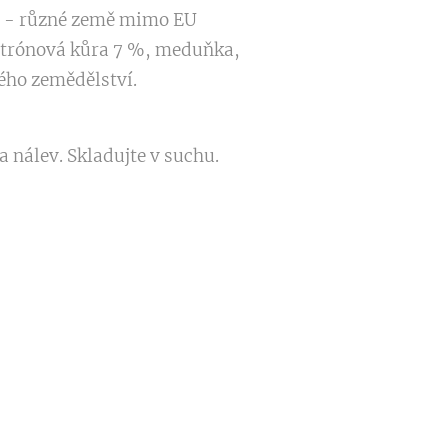
o - různé země mimo EU
citrónová kůra 7 %, meduňka,
ého zemědělství.
nálev. Skladujte v suchu.