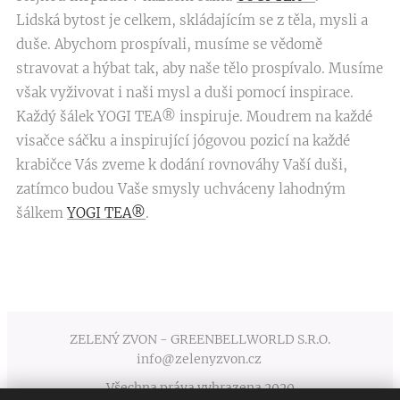
Lidská bytost je celkem, skládajícím se z těla, mysli a
duše. Abychom prospívali, musíme se vědomě
stravovat a hýbat tak, aby naše tělo prospívalo. Musíme
však vyživovat i naši mysl a duši pomocí inspirace.
Každý šálek YOGI TEA® inspiruje. Moudrem na každé
visačce sáčku a inspirující jógovou pozicí na každé
krabičce Vás zveme k dodání rovnováhy Vaší duši,
zatímco budou Vaše smysly uchváceny lahodným
šálkem
YOGI TEA®
.
ZELENÝ ZVON - GREENBELLWORLD S.R.O.
info@zelenyzvon.cz
Všechna práva vyhrazena 2020