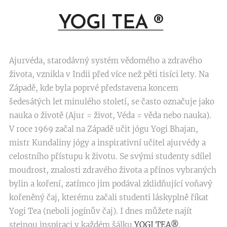
YOGI TEA
®
Ajurvéda, starodávný systém vědomého a zdravého
života, vznikla v Indii před více než pěti tisíci lety. Na
Západě, kde byla poprvé představena koncem
šedesátých let minulého století, se často označuje jako
nauka o životě (Ajur = život, Véda = věda nebo nauka).
V roce 1969 začal na Západě učit jógu Yogi Bhajan,
mistr Kundaliny jógy a inspirativní učitel ajurvédy a
celostního přístupu k životu. Se svými studenty sdílel
moudrost, znalosti zdravého života a přínos vybraných
bylin a koření, zatímco jim podával zklidňující voňavý
kořeněný čaj, kterému začali studenti láskyplně říkat
Yogi Tea (neboli jogínův čaj). I dnes můžete najít
stejnou inspiraci v každém šálku
YOGI TEA®
.