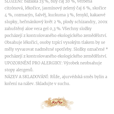
SLOŽENÍ: bazalka 23 %, bílý čaj 20 %, verbena
citrónová, lékořice, jasmínový zelený čaj 6 %, skořice
4 %, rozmarýn, šalvěj, kurkuma 3 %, fenykl, kakaové
slupky, heřmánkový květ 2 %, plody schizandry, 200x
zahuštěný aloe vera gel 0,3 %. Všechny složky
pocházejí z kontrolovaného ekologického zemědělství.
Obsahuje lékořici, osoby trpící vysokým tlakem by se
měly vyvarovat nadměrné spotřeby. Složky označené *
pocházejí z kontrolovaného ekologického zemědělství.
UPOZORNĚNÍ PRO ALERGIKY: Výrobek neobsahuje
stopy alergenů.
NÁZEV A SKLADOVÁNÍ: Růže, ajurvédská směs bylin a
koření na nálev. Skladujte v suchu.