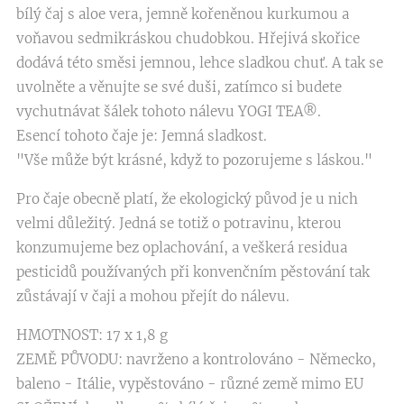
bílý čaj s aloe vera, jemně kořeněnou kurkumou a
voňavou sedmikráskou chudobkou. Hřejivá skořice
dodává této směsi jemnou, lehce sladkou chuť. A tak se
uvolněte a věnujte se své duši, zatímco si budete
vychutnávat šálek tohoto nálevu YOGI TEA®.
Esencí tohoto čaje je: Jemná sladkost.
"Vše může být krásné, když to pozorujeme s láskou."
Pro čaje obecně platí, že ekologický původ je u nich
velmi důležitý. Jedná se totiž o potravinu, kterou
konzumujeme bez oplachování, a veškerá residua
pesticidů používaných při konvenčním pěstování tak
zůstávají v čaji a mohou přejít do nálevu.
HMOTNOST: 17 x 1,8 g
ZEMĚ PŮVODU: navrženo a kontrolováno - Německo,
baleno - Itálie, vypěstováno - různé země mimo EU