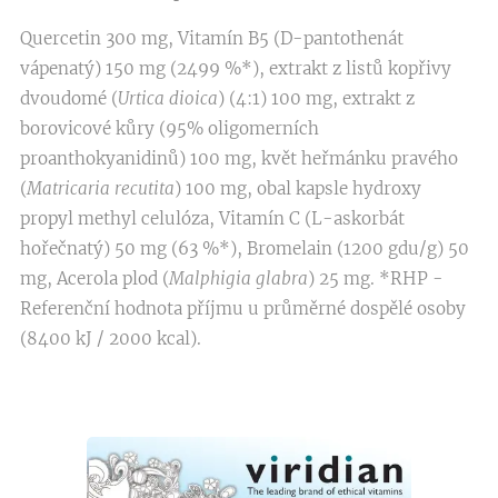
Quercetin 300 mg, Vitamín B5 (D-pantothenát
vápenatý) 150 mg (2499 %*), extrakt z listů kopřivy
dvoudomé (
Urtica dioica
) (4:1) 100 mg, extrakt z
borovicové kůry (95% oligomerních
proanthokyanidinů) 100 mg, květ heřmánku pravého
(
Matricaria recutita
) 100 mg, obal kapsle hydroxy
propyl methyl celulóza, Vitamín C (L-askorbát
hořečnatý) 50 mg (63 %*), Bromelain (1200 gdu/g) 50
mg, Acerola plod (
Malphigia glabra
) 25 mg. *RHP -
Referenční hodnota příjmu u průměrné dospělé osoby
(8400 kJ / 2000 kcal).