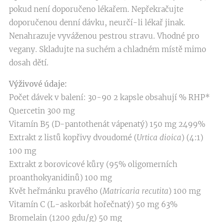
pokud není doporučeno lékařem. Nepřekračujte
doporučenou denní dávku, neurčí-li lékař jinak.
Nenahrazuje vyváženou pestrou stravu. Vhodné pro
vegany. Skladujte na suchém a chladném místě mimo
dosah dětí.
Výživové údaje:
Počet dávek v balení: 30-90 2 kapsle obsahují % RHP*
Quercetin 300 mg
Vitamín B5 (D-pantothenát vápenatý) 150 mg 2499%
Extrakt z listů kopřivy dvoudomé (
Urtica dioica
) (4:1)
100 mg
Extrakt z borovicové kůry (95% oligomerních
proanthokyanidinů) 100 mg
Květ heřmánku pravého (
Matricaria recutita
) 100 mg
Vitamín C (L-askorbát hořečnatý) 50 mg 63%
Bromelain (1200 gdu/g) 50 mg