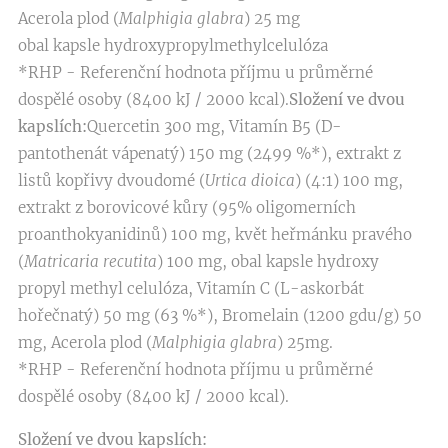
Acerola plod (
Malphigia glabra
) 25 mg
obal kapsle hydroxypropylmethylcelulóza
*RHP - Referenční hodnota příjmu u průměrné
dospělé osoby (8400 kJ / 2000 kcal).
Složení ve dvou
kapslích:
Quercetin 300 mg, Vitamín B5 (D-
pantothenát vápenatý) 150 mg (2499 %*), extrakt z
listů kopřivy dvoudomé (
Urtica dioica
) (4:1) 100 mg,
extrakt z borovicové kůry (95% oligomerních
proanthokyanidinů) 100 mg, květ heřmánku pravého
(
Matricaria recutita
) 100 mg, obal kapsle hydroxy
propyl methyl celulóza, Vitamín C (L-askorbát
hořečnatý) 50 mg (63 %*), Bromelain (1200 gdu/g) 50
mg, Acerola plod (
Malphigia glabra
) 25mg.
*RHP - Referenční hodnota příjmu u průměrné
dospělé osoby (8400 kJ / 2000 kcal).
Složení ve dvou kapslích: