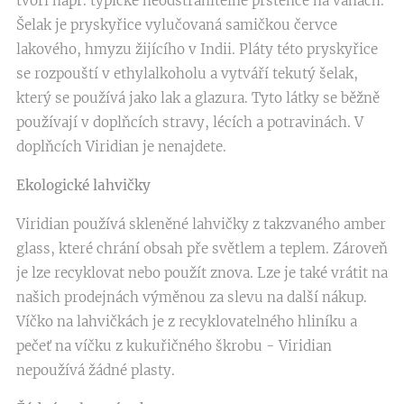
tvoří např. typické neodstranitelné prstence na vanách.
Šelak je pryskyřice vylučovaná samičkou červce
lakového, hmyzu žijícího v Indii. Pláty této pryskyřice
se rozpouští v ethylalkoholu a vytváří tekutý šelak,
který se používá jako lak a glazura. Tyto látky se běžně
používají v doplňcích stravy, lécích a potravinách. V
doplňcích Viridian je nenajdete.
Ekologické lahvičky
Viridian používá skleněné lahvičky z takzvaného amber
glass, které chrání obsah pře světlem a teplem. Zároveň
je lze recyklovat nebo použít znova. Lze je také vrátit na
našich prodejnách výměnou za slevu na další nákup.
Víčko na lahvičkách je z recyklovatelného hliníku a
pečeť na víčku z kukuřičného škrobu - Viridian
nepoužívá žádné plasty.