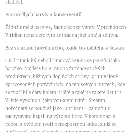
sladidel.
Bez umělých barviv a konzervantů
Žádná umělá barviva, žádné konzervanty. V produktech
Viridian nenajdete tyto ani žádná jiná umělá aditiva.
Bez stearanu hořečnatého, oxidu titaničitého a šelaku
Oxid titaničitý neboli titanová běloba se používá jako
barvivo. Najdete ho v mnoha farmaceutických
produktech, běžných doplňcích stravy, průmyslově
zpracovaných potravinách, na tenisových kurtech, kde
se tvoří bílé čáry kolem hřiště a také na raketě Saturn
V, kde vypomohl jako venkovní nátěr. Stearan
hořečnatý se používá jako lubrikant - zabraňuje
zachytávání kapslí na výrobní lince. V kombinaci s
vodou a mýdlem tvoří nerozpustnou látku, z níž se