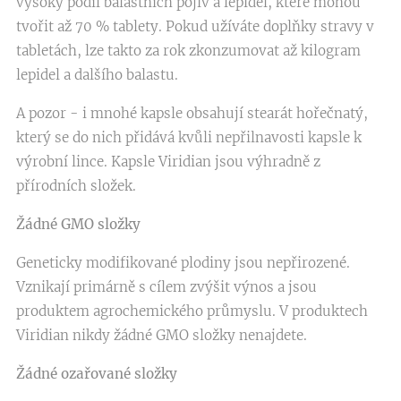
vysoký podíl balastních pojiv a lepidel, které mohou
tvořit až 70 % tablety. Pokud užíváte doplňky stravy v
tabletách, lze takto za rok zkonzumovat až kilogram
lepidel a dalšího balastu.
A pozor - i mnohé kapsle obsahují stearát hořečnatý,
který se do nich přidává kvůli nepřilnavosti kapsle k
výrobní lince. Kapsle Viridian jsou výhradně z
přírodních složek.
Žádné GMO složky
Geneticky modifikované plodiny jsou nepřirozené.
Vznikají primárně s cílem zvýšit výnos a jsou
produktem agrochemického průmyslu. V produktech
Viridian nikdy žádné GMO složky nenajdete.
Žádné ozařované složky